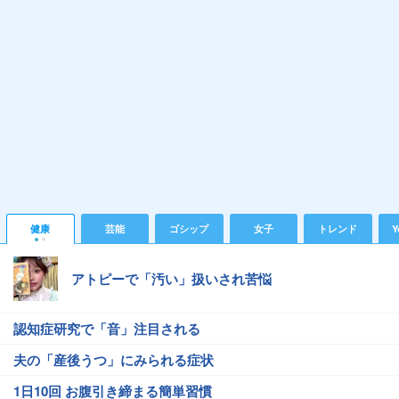
健康
芸能
ゴシップ
女子
トレンド
Y
アトピーで「汚い」扱いされ苦悩
認知症研究で「音」注目される
夫の「産後うつ」にみられる症状
1日10回 お腹引き締まる簡単習慣