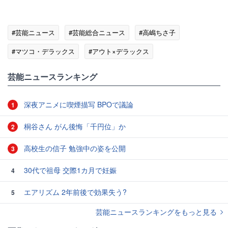
#芸能ニュース
#芸能総合ニュース
#高嶋ちさ子
#マツコ・デラックス
#アウト×デラックス
#エンタメ・芸能ニュース
芸能ニュースランキング
深夜アニメに喫煙描写 BPOで議論
1
桐谷さん がん後悔「千円位」か
2
高校生の信子 勉強中の姿を公開
3
30代で祖母 交際1カ月で妊娠
4
エアリズム 2年前後で効果失う?
5
芸能ニュースランキングをもっと見る