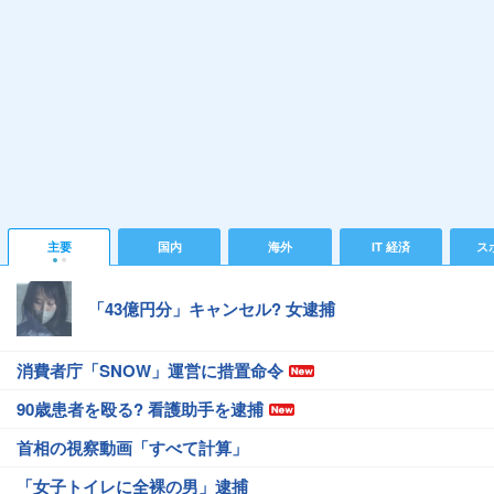
主要
国内
海外
IT 経済
ス
「43億円分」キャンセル? 女逮捕
消費者庁「SNOW」運営に措置命令
90歳患者を殴る? 看護助手を逮捕
首相の視察動画「すべて計算」
「女子トイレに全裸の男」逮捕