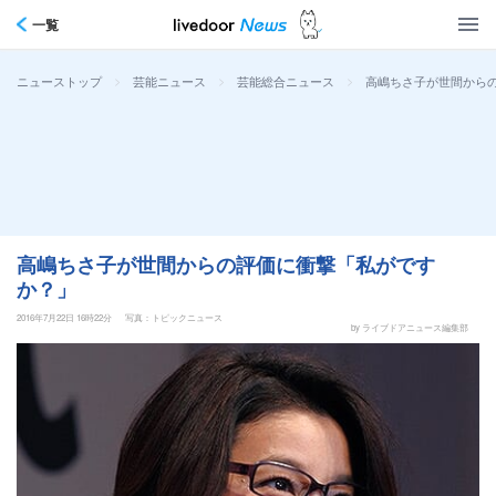
一覧
>
>
>
高嶋ちさ子が世間から
ニューストップ
芸能ニュース
芸能総合ニュース
高嶋ちさ子が世間からの評価に衝撃「私がです
か？」
2016年7月22日 16時22分
写真：トピックニュース
by ライブドアニュース編集部