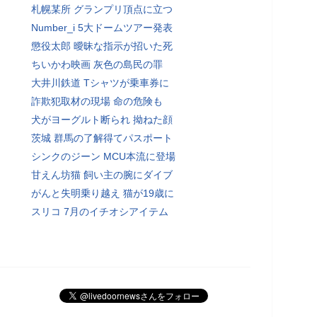
札幌某所 グランプリ頂点に立つ
Number_i 5大ドームツアー発表
懲役太郎 曖昧な指示が招いた死
ちいかわ映画 灰色の島民の罪
大井川鉄道 Tシャツが乗車券に
詐欺犯取材の現場 命の危険も
犬がヨーグルト断られ 拗ねた顔
茨城 群馬の了解得てパスポート
シンクのジーン MCU本流に登場
甘えん坊猫 飼い主の腕にダイブ
がんと失明乗り越え 猫が19歳に
スリコ 7月のイチオシアイテム