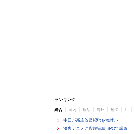
ランキング
総合
国内
政治
海外
経済
IT
1.
中日が新庄監督招聘を検討か
2.
深夜アニメに喫煙描写 BPOで議論