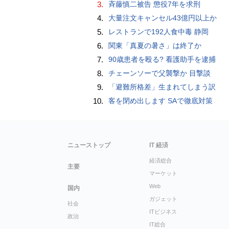
3.
斉藤慎二被告 懲役7年を求刑
4.
大量注文キャンセル43億円以上か
5.
レストランで192人食中毒 静岡
6.
関東「真夏の暑さ」は終了か
7.
90歳患者を殴る? 看護助手を逮捕
8.
チェーンソーで父襲撃か 目撃談
9.
「避難所格差」生まれてしまう訳
10.
客を閉め出します SAで徹底対策
ニューストップ
IT 経済
経済総合
主要
マーケット
Web
国内
ガジェット
社会
ITビジネス
政治
IT総合