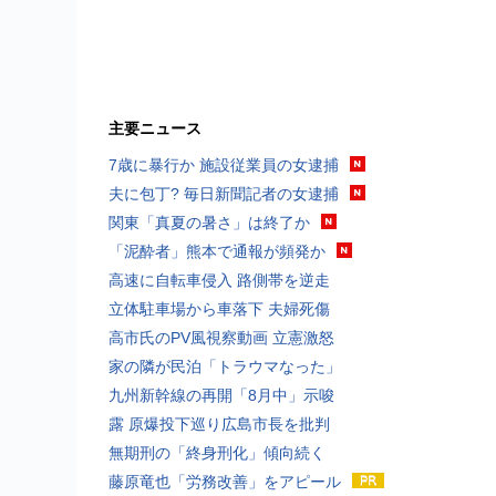
主要ニュース
7歳に暴行か 施設従業員の女逮捕
夫に包丁? 毎日新聞記者の女逮捕
関東「真夏の暑さ」は終了か
「泥酔者」熊本で通報が頻発か
高速に自転車侵入 路側帯を逆走
立体駐車場から車落下 夫婦死傷
高市氏のPV風視察動画 立憲激怒
家の隣が民泊「トラウマなった」
九州新幹線の再開「8月中」示唆
露 原爆投下巡り広島市長を批判
無期刑の「終身刑化」傾向続く
藤原竜也「労務改善」をアピール