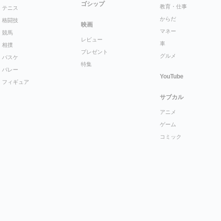
ゴシップ
教育・仕事
テニス
からだ
格闘技
映画
マネー
競馬
レビュー
車
相撲
プレゼント
グルメ
バスケ
特集
バレー
YouTube
フィギュア
サブカル
アニメ
ゲーム
コミック