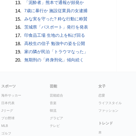
13.
「泥酔者」熊本で通報が頻発か
14.
7歳に暴行か 施設従業員の女逮捕
15.
みな実を守った? 粋な行動に称賛
16.
茨城県「パスポート」発行を発表
17.
印食品工場 生地の上を転げ回る
18.
高校生の信子 勉強中の姿を公開
19.
家の隣が民泊「トラウマなった」
20.
無期刑の「終身刑化」傾向続く
スポーツ
芸能
女子
海外サッカー
芸能総合
恋愛
日本代表
音楽
ライフスタイル
Jリーグ
韓流
ファッション
プロ野球
グラビア
トレンド
MLB
テレビ
本
ゴルフ