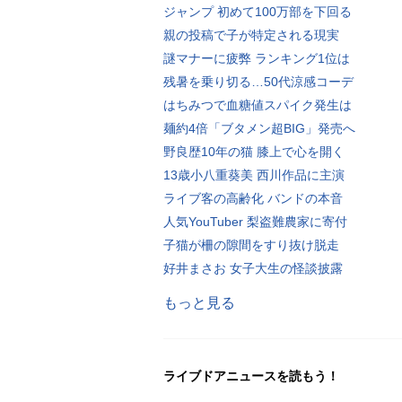
ジャンプ 初めて100万部を下回る
親の投稿で子が特定される現実
謎マナーに疲弊 ランキング1位は
残暑を乗り切る…50代涼感コーデ
はちみつで血糖値スパイク発生は
麺約4倍「ブタメン超BIG」発売へ
野良歴10年の猫 膝上で心を開く
13歳小八重葵美 西川作品に主演
ライブ客の高齢化 バンドの本音
人気YouTuber 梨盗難農家に寄付
子猫が柵の隙間をすり抜け脱走
好井まさお 女子大生の怪談披露
もっと見る
ライブドアニュースを読もう！