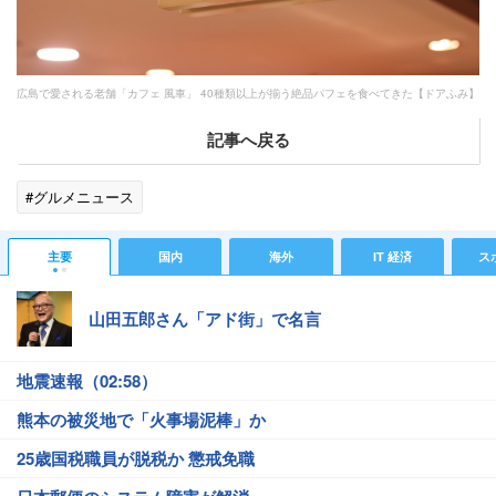
広島で愛される老舗「カフェ 風車」 40種類以上が揃う絶品パフェを食べてきた【ドアふみ】
記事へ戻る
#グルメニュース
主要
国内
海外
IT 経済
ス
山田五郎さん「アド街」で名言
地震速報（02:58）
熊本の被災地で「火事場泥棒」か
25歳国税職員が脱税か 懲戒免職