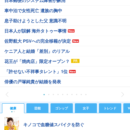
日本郵便のシステム障害が解消
車中泊で女性死亡 遺族の胸中
息子助けようとした父 意識不明
日本人が誤解 海外タトゥー事情
佐野航大 PSVへの完全移籍が決定
ケニア人と結婚「差別」のリアル
花王が「焼肉店」限定オープン？
「許せない不祥事タレント」1位
俳優の戸塚純貴が結婚を発表
健康
芸能
ゴシップ
女子
トレンド
Y
キノコで血糖値スパイクを防ぐ