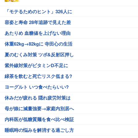
「モテるためのヒント」326人に
容姿と寿命 28年追跡で見えた差
あたりめ 血糖値を上げない理由
体重62kg→82kgに 寺田心の生活
夏のむくみ対策 ツボ&反射区押し
紫外線対策がビタミンD不足に
緑茶を飲むと死亡リスク低まる?
ヨーグルト いつ食べたらいい?
休みだが疲れる 隠れ疲労対策は
母が娘に減量強要→家庭内別居へ
内科医が低糖質麺を食べ比べ検証
睡眠時の悩みを解消する過ごし方