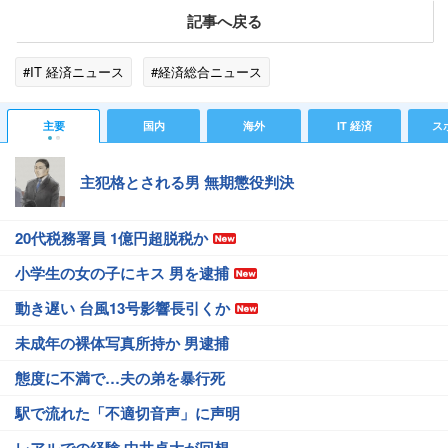
記事へ戻る
#IT 経済ニュース
#経済総合ニュース
主要
国内
海外
IT 経済
ス
主犯格とされる男 無期懲役判決
20代税務署員 1億円超脱税か
小学生の女の子にキス 男を逮捕
動き遅い 台風13号影響長引くか
未成年の裸体写真所持か 男逮捕
態度に不満で…夫の弟を暴行死
駅で流れた「不適切音声」に声明