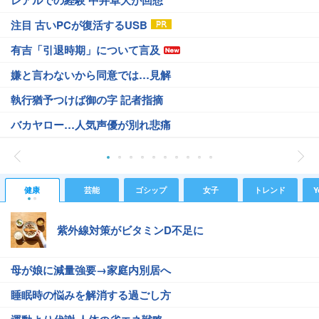
レアルでの経験 中井卓大が回想
注目 古いPCが復活するUSB
有吉「引退時期」について言及
嫌と言わないから同意では…見解
執行猶予つけば御の字 記者指摘
バカヤロー…人気声優が別れ悲痛
健康
芸能
ゴシップ
女子
トレンド
Y
紫外線対策がビタミンD不足に
母が娘に減量強要→家庭内別居へ
睡眠時の悩みを解消する過ごし方