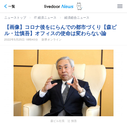
一覧
>
>
ニューストップ
IT 経済ニュース
経済総合ニュース
【画像】コロナ後をにらんでの都市づくり【森ビ
ル・辻慎吾】オフィスの使命は変わらない論
2022年5月25日 18時40分
財界オンライン
森ビル社長 辻 慎吾