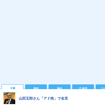
主要
国内
海外
IT 経済
ス
山田五郎さん「アド街」で名言