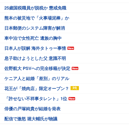
25歳国税職員が脱税か 懲戒免職
熊本の被災地で「火事場泥棒」か
日本郵便のシステム障害が解消
車中泊で女性死亡 遺族の胸中
日本人が誤解 海外タトゥー事情
息子助けようとした父 意識不明
佐野航大 PSVへの完全移籍が決定
ケニア人と結婚「差別」のリアル
花王が「焼肉店」限定オープン？
「許せない不祥事タレント」1位
俳優の戸塚純貴が結婚を発表
配信で激怒 堀大輔氏が物議