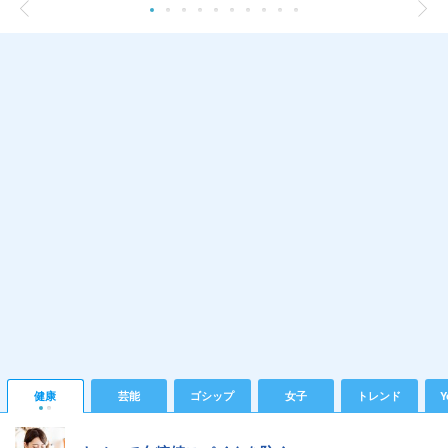
健康
芸能
ゴシップ
女子
トレンド
Y