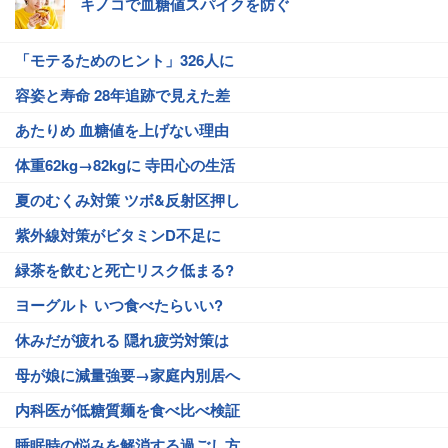
キノコで血糖値スパイクを防ぐ
「モテるためのヒント」326人に
容姿と寿命 28年追跡で見えた差
あたりめ 血糖値を上げない理由
体重62kg→82kgに 寺田心の生活
夏のむくみ対策 ツボ&反射区押し
紫外線対策がビタミンD不足に
緑茶を飲むと死亡リスク低まる?
ヨーグルト いつ食べたらいい?
休みだが疲れる 隠れ疲労対策は
母が娘に減量強要→家庭内別居へ
内科医が低糖質麺を食べ比べ検証
睡眠時の悩みを解消する過ごし方