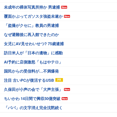
未成年の裸体写真所持か 男逮捕
覆面かぶってガソスタ強盗未遂か
「盗撮がクセに」教員の男逮捕
なぜ避難後に再入館できたのか
女児にAV見せわいせつ? 75歳逮捕
訪日米人が「日本の遺物」に感動
AI予約に店側激怒「もはやテロ」
国民からの受信料が…不満爆発
注目 古いPCが復活するUSB
久保田が小声の会で「大声主張」
ちいかわ 14日間で興収50億突破
「パパ」の文字消え完全沈黙続く