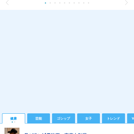
健康
芸能
ゴシップ
女子
トレンド
Y