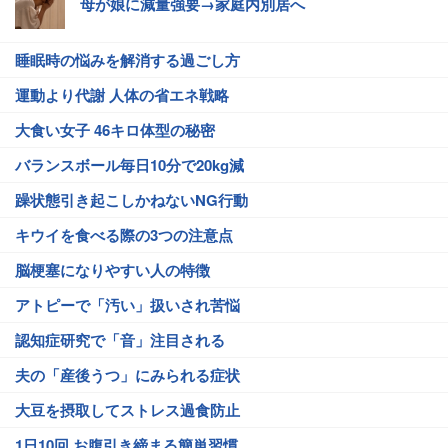
母が娘に減量強要→家庭内別居へ
睡眠時の悩みを解消する過ごし方
運動より代謝 人体の省エネ戦略
大食い女子 46キロ体型の秘密
バランスボール毎日10分で20kg減
躁状態引き起こしかねないNG行動
キウイを食べる際の3つの注意点
脳梗塞になりやすい人の特徴
アトピーで「汚い」扱いされ苦悩
認知症研究で「音」注目される
夫の「産後うつ」にみられる症状
大豆を摂取してストレス過食防止
1日10回 お腹引き締まる簡単習慣