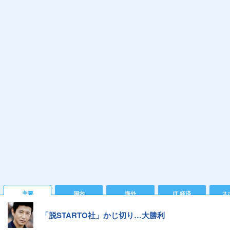
主要
国内
海外
IT 経済
ス
「脱STARTO社」かじ切り…大勝利