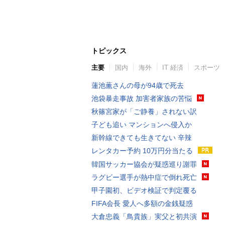
トピックス
主要
国内
海外
IT 経済
スポーツ
蓮池薫さんの母が94歳で死去
池袋暴走事故 加害者家族の苦悩
秋篠宮家が「ご静養」されない訳
子ども追い マンションへ侵入か
新幹線できても生きてない 辛辣
レンタカー予約 10万円分当たる
韓国サッカー協会が疑惑巡り謝罪
ラグビー選手が熱中症で倒れ死亡
甲子園初、ビデオ検証で判定覆る
FIFA会長 愛人へ多額の金銭疑惑
大倉忠義「鳥貴族」実父と初共演