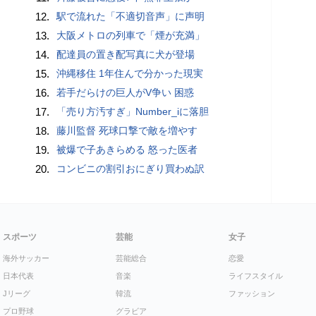
12.
駅で流れた「不適切音声」に声明
13.
大阪メトロの列車で「煙が充満」
14.
配達員の置き配写真に犬が登場
15.
沖縄移住 1年住んで分かった現実
16.
若手だらけの巨人がV争い 困惑
17.
「売り方汚すぎ」Number_iに落胆
18.
藤川監督 死球口撃で敵を増やす
19.
被爆で子あきらめる 怒った医者
20.
コンビニの割引おにぎり買わぬ訳
スポーツ
芸能
女子
海外サッカー
芸能総合
恋愛
日本代表
音楽
ライフスタイル
Jリーグ
韓流
ファッション
プロ野球
グラビア