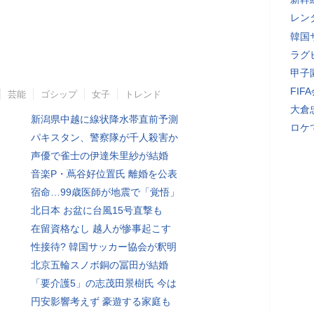
レン
韓国
ラグ
甲子
FI
芸能
ゴシップ
女子
トレンド
大倉
新潟県中越に線状降水帯直前予測
ロケ
パキスタン、警察隊が千人殺害か
声優で雀士の伊達朱里紗が結婚
音楽P・蔦谷好位置氏 離婚を公表
宿命…99歳医師が地震で「覚悟」
北日本 お盆に台風15号直撃も
在留資格なし 越人が惨事起こす
性接待? 韓国サッカー協会が釈明
北京五輪スノボ銅の冨田が結婚
「要介護5」の志茂田景樹氏 今は
円安影響考えず 豪遊する家庭も