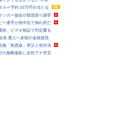
タカー予約 10万円分当たる
サッカー協会が疑惑巡り謝罪
ビー選手が熱中症で倒れ死亡
園初、ビデオ検証で判定覆る
FA会長 愛人へ多額の金銭疑惑
忠義「鳥貴族」実父と初共演
での無断撮影に女性アナ苦言