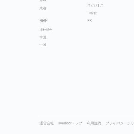
社会
ITビジネス
政治
IT総合
海外
PR
海外総合
韓国
中国
運営会社
livedoorトップ
利用規約
プライバシーポ