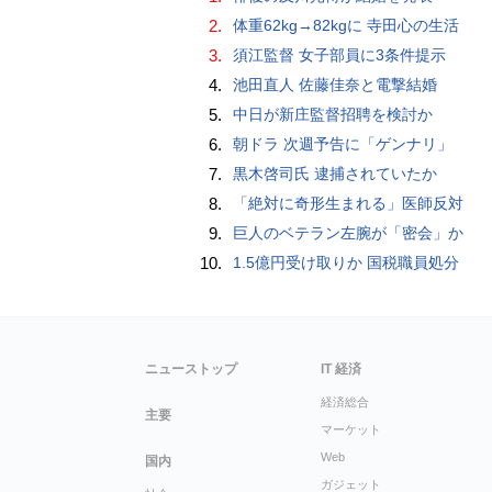
2.
体重62kg→82kgに 寺田心の生活
3.
須江監督 女子部員に3条件提示
4.
池田直人 佐藤佳奈と電撃結婚
5.
中日が新庄監督招聘を検討か
6.
朝ドラ 次週予告に「ゲンナリ」
7.
黒木啓司氏 逮捕されていたか
8.
「絶対に奇形生まれる」医師反対
9.
巨人のベテラン左腕が「密会」か
10.
1.5億円受け取りか 国税職員処分
ニューストップ
IT 経済
経済総合
主要
マーケット
Web
国内
ガジェット