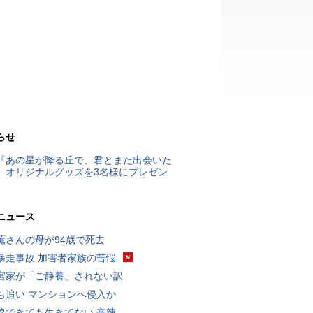
らせ
『あの星が降る丘で、君とまた出会いた
』オリジナルグッズを3名様にプレゼン
ニュース
薫さんの母が94歳で死去
暴走事故 加害者家族の苦悩
宮家が「ご静養」されない訳
も追い マンションへ侵入か
線できても生きてない 辛辣