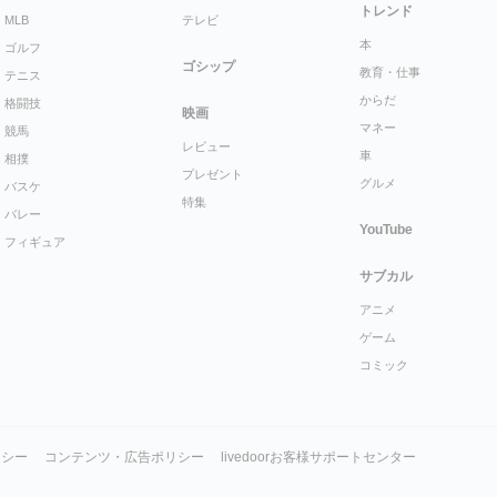
トレンド
MLB
テレビ
本
ゴルフ
ゴシップ
教育・仕事
テニス
からだ
格闘技
映画
マネー
競馬
レビュー
車
相撲
プレゼント
グルメ
バスケ
特集
バレー
YouTube
フィギュア
サブカル
アニメ
ゲーム
コミック
リシー
コンテンツ・広告ポリシー
livedoorお客様サポートセンター