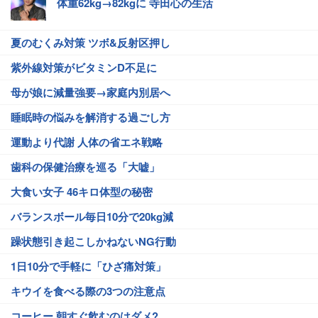
体重62kg→82kgに 寺田心の生活
夏のむくみ対策 ツボ&反射区押し
紫外線対策がビタミンD不足に
母が娘に減量強要→家庭内別居へ
睡眠時の悩みを解消する過ごし方
運動より代謝 人体の省エネ戦略
歯科の保健治療を巡る「大嘘」
大食い女子 46キロ体型の秘密
バランスボール毎日10分で20kg減
躁状態引き起こしかねないNG行動
1日10分で手軽に「ひざ痛対策」
キウイを食べる際の3つの注意点
コーヒー 朝すぐ飲むのはダメ?