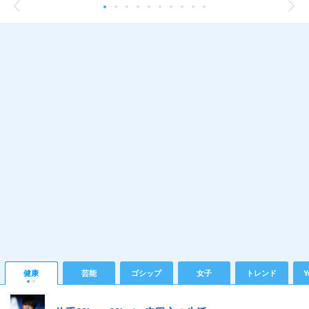
健康
芸能
ゴシップ
女子
トレンド
Y