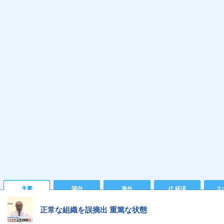
主要
国内
海外
IT 経済
ス
正常な組織を誤摘出 重篤な状態