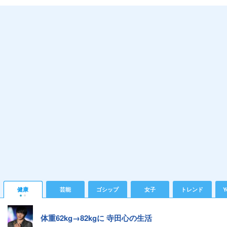
健康
芸能
ゴシップ
女子
トレンド
Y
体重62kg→82kgに 寺田心の生活