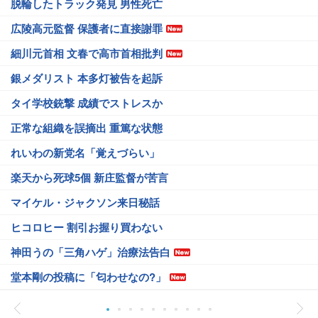
脱輪したトラック発見 男性死亡
広陵高元監督 保護者に直接謝罪
細川元首相 文春で高市首相批判
銀メダリスト 本多灯被告を起訴
タイ学校銃撃 成績でストレスか
正常な組織を誤摘出 重篤な状態
れいわの新党名「覚えづらい」
楽天から死球5個 新庄監督が苦言
マイケル・ジャクソン来日秘話
ヒコロヒー 割引お握り買わない
神田うの「三角ハゲ」治療法告白
堂本剛の投稿に「匂わせなの?」