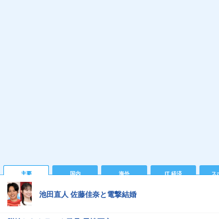
主要
国内
海外
IT 経済
ス
池田直人 佐藤佳奈と電撃結婚