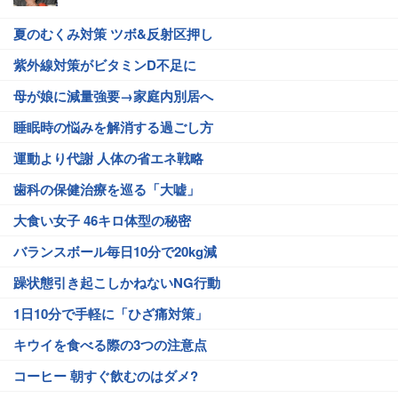
夏のむくみ対策 ツボ&反射区押し
紫外線対策がビタミンD不足に
母が娘に減量強要→家庭内別居へ
睡眠時の悩みを解消する過ごし方
運動より代謝 人体の省エネ戦略
歯科の保健治療を巡る「大嘘」
大食い女子 46キロ体型の秘密
バランスボール毎日10分で20kg減
躁状態引き起こしかねないNG行動
1日10分で手軽に「ひざ痛対策」
キウイを食べる際の3つの注意点
コーヒー 朝すぐ飲むのはダメ?