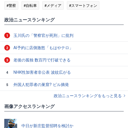
#警察
#自転車
#メディア
#スマートフォン
政治ニュースランキング
玉川氏の「警察官が死刑」に批判
1
AI予約に店側激怒「もはやテロ」
2
老後の孤独 数百円で打破できる
3
NHK性加害者非公表 波紋広がる
4
外国人犯罪者の巣窟? ビル摘発
5
政治ニュースランキングをもっと見る
画像アクセスランキング
中日が新庄監督招聘を検討か