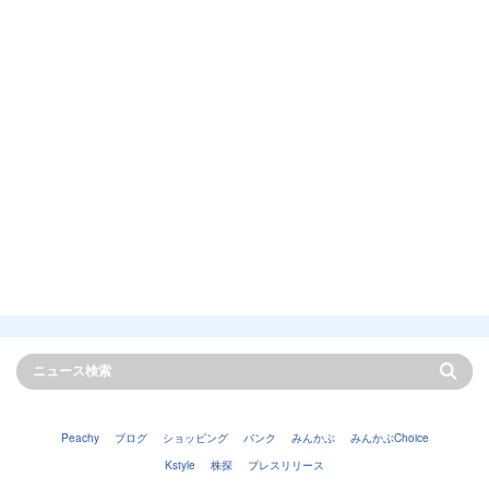
Peachy
ブログ
ショッピング
バンク
みんかぶ
みんかぶChoice
Kstyle
株探
プレスリリース