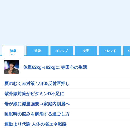
健康
芸能
ゴシップ
女子
トレンド
Y
体重62kg→82kgに 寺田心の生活
夏のむくみ対策 ツボ&反射区押し
紫外線対策がビタミンD不足に
母が娘に減量強要→家庭内別居へ
睡眠時の悩みを解消する過ごし方
運動より代謝 人体の省エネ戦略