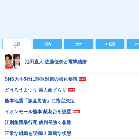
主要
国内
海外
IT 経済
ス
池田直人 佐藤佳奈と電撃結婚
SNS大手5社に詐欺対策の強化要請
どうろうまつり 美人画ずらり
熊本地震「激甚災害」に指定決定
イオンモール熊本 献花台を設置
江別集団暴行死 裁判長強く非難
正常な組織を誤摘出 重篤な状態