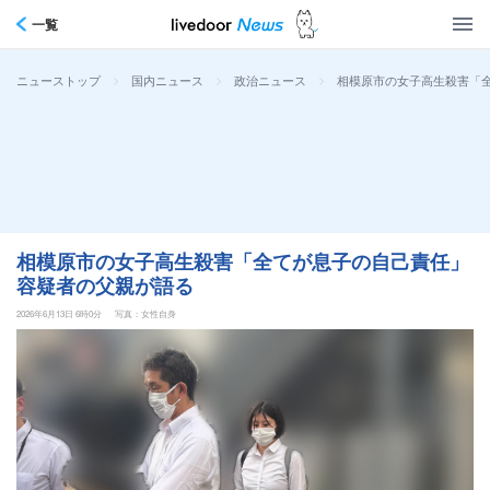
一覧
>
>
>
相模原市の女子高生殺害「
ニューストップ
国内ニュース
政治ニュース
相模原市の女子高生殺害「全てが息子の自己責任」
容疑者の父親が語る
2026年6月13日 6時0分
写真：女性自身