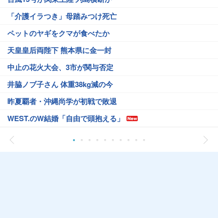
「介護イラつき」母踏みつけ死亡
ペットのヤギをクマが食べたか
天皇皇后両陛下 熊本県に金一封
中止の花火大会、3市が関与否定
井脇ノブ子さん 体重38kg減の今
昨夏覇者・沖縄尚学が初戦で敗退
WEST.のW結婚「自由で頭抱える」