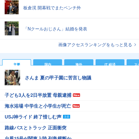
板倉滉 開幕戦でまたベンチ外
「Nクールおじさん」結婚を発表
画像アクセスランキングをもっと見る
主要
国内
海外
IT 経済
ス
さんま 夏の甲子園に苦言し物議
子ども3人を2日半放置 母親逮捕
海水浴場 中学生と小学生が死亡
USJ神ライド 終了惜しむ声
路線バスとトラック 正面衝突
台風15号が関東上陸 列島横断か