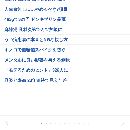
人生台無しに…やめるべき7項目
465gで321円 ドンキプリン品薄
麻辣湯 具材次第でカツ丼級に
うつ病患者の本音とNGな接し方
キノコで血糖値スパイクを防ぐ
メンタルに良い影響を与える趣味
「モテるためのヒント」326人に
容姿と寿命 28年追跡で見えた差