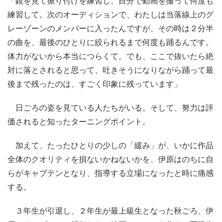
「鏡を見て振り付けを練習し、自分で動画を撮って何度も
練習して。次のオーディションで、わたしは当落線上のグ
レーゾーンのメンバーに入ったんですが、その時は２分半
の曲を、最後のひとりに絞られるまで何度も踊るんです。
体力がないから本当につらくて。でも、ここで抜いたら絶
対に落とされると思って、吐きそうになりながら踊って最
後まで残ったのは、すごく印象に残っています」
日ごろの姿を見ている人たちがいる。そして、努力は評
価されると知ったターニングポイント。
加えて、たったひとりの少しの「緩み」が、いかに作品
全体のクオリティを損ないかねないかを、伊原はのちに自
らがキャプテンとなり、指導する立場になったと時に痛感
する。
３年生が引退し、２年生が最上級生となった秋ごろ、伊