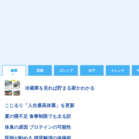
健康
芸能
ゴシップ
女子
トレンド
Y
冷蔵庫を見れば貯まる家かわかる
こじるり「人生最高体重」を更新
夏の寝不足 食事制限でも太る訳
体臭の原因 プロテインの可能性
医師が勧める 猫背解消の体操術