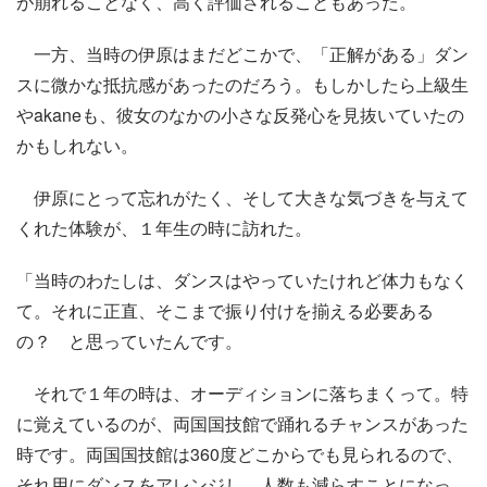
が崩れることなく、高く評価されることもあった。
一方、当時の伊原はまだどこかで、「正解がある」ダン
スに微かな抵抗感があったのだろう。もしかしたら上級生
やakaneも、彼女のなかの小さな反発心を見抜いていたの
かもしれない。
伊原にとって忘れがたく、そして大きな気づきを与えて
くれた体験が、１年生の時に訪れた。
「当時のわたしは、ダンスはやっていたけれど体力もなく
て。それに正直、そこまで振り付けを揃える必要ある
の？ と思っていたんです。
それで１年の時は、オーディションに落ちまくって。特
に覚えているのが、両国国技館で踊れるチャンスがあった
時です。両国国技館は360度どこからでも見られるので、
それ用にダンスをアレンジし、人数も減らすことになっ