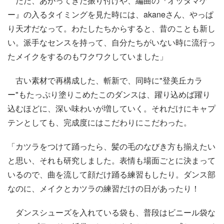
ただ、あがってきた振り付けや、編曲の『オッタマゲ
ー』の入るタイミングを見た時には、akaneさん、やっぱ
り天才だなって。わたしたちからすると、昔のことも新し
い。派手なセンスを持って、自分たちがいない時に流行っ
たメイクをするのもワクワクしていました」
古い素材で再構成した、斬新で、同時に"登美丘カラ
ー"もたっぷり塗りこめたこのダンスは、躍り込めば躍り
込むほどに、深い味わいが増していく。それだけにキャプ
テンとしても、完成度にはこだわりにこだわった。
「カツラをつけて踊ったら、髪の毛のなびき方も揃えたい
と思い、それも研究しました。表情も場面ごとに決まって
いるので、曲を流して顔だけ踊る練習もしたり。ダンス部
なのに、メイクとカツラの練習だけの日があったり！
ダンスシューズを入れている袋も、普段はビニール袋な