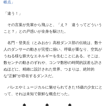
岐点」
「違う！」
その言葉が先輩から飛ぶと、「え？ 違うってどういう
こと？」との戸惑いが全身を駆けた。
名門・登美丘（とみおか）高校ダンス部の伝統は、数十
人のダンサーの動きが完璧に揃い、呼吸が重なり、空気が
うねる様な膨大なエネルギーを生むことにある。そこは、
数センチの動きのずれや、コンマ数秒の時間的誤差も許さ
ぬほどに、精緻に設計された世界。つまりは、絶対的
な"正解"が存在するダンスだ。
バレエやミュージカルに魅せられてきた15歳の少女にと
って、それは未知で新鮮な概念だった。
◆ ◆ ◆