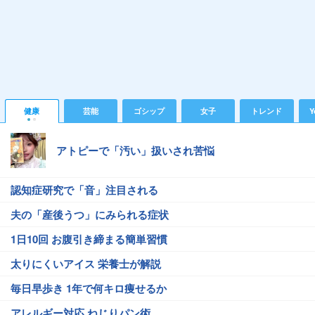
健康
芸能
ゴシップ
女子
トレンド
Y
アトピーで「汚い」扱いされ苦悩
認知症研究で「音」注目される
夫の「産後うつ」にみられる症状
1日10回 お腹引き締まる簡単習慣
太りにくいアイス 栄養士が解説
毎日早歩き 1年で何キロ痩せるか
アレルギー対応 ねじりパン術