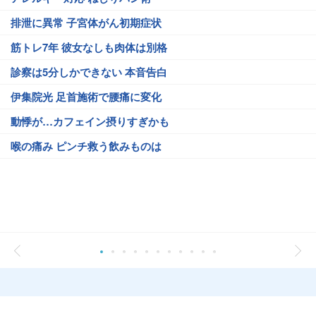
排泄に異常 子宮体がん初期症状
筋トレ7年 彼女なしも肉体は別格
診察は5分しかできない 本音告白
伊集院光 足首施術で腰痛に変化
動悸が…カフェイン摂りすぎかも
喉の痛み ピンチ救う飲みものは