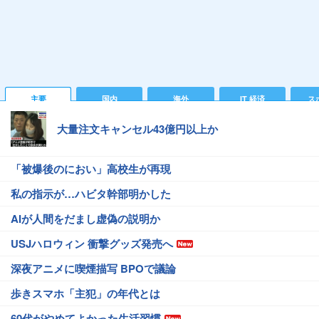
主要
国内
海外
IT 経済
ス
大量注文キャンセル43億円以上か
「被爆後のにおい」高校生が再現
私の指示が…ハビタ幹部明かした
AIが人間をだまし虚偽の説明か
USJハロウィン 衝撃グッズ発売へ
深夜アニメに喫煙描写 BPOで議論
歩きスマホ「主犯」の年代とは
60代がやめてよかった生活習慣