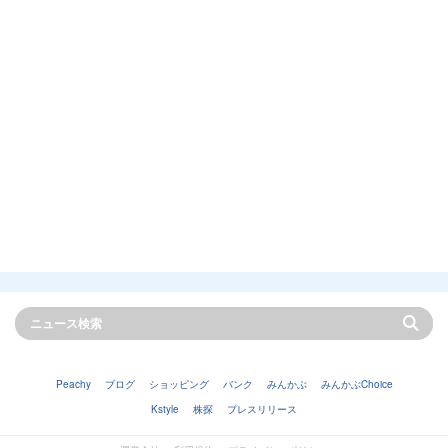
Peachy
ブログ
ショッピング
バンク
みんかぶ
みんかぶChoice
Kstyle
株探
プレスリリース