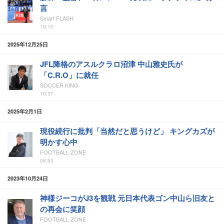
言
Smart FLASH
19:10
2025年12月25日
JFL降格のアスルクラロ沼津 中山雅史氏が
「C.R.O」に就任
SOCCER KING
10:37
2025年2月1日
現役続行に批判「当然だと思うけど」 キングカズが
明かす心中
FOOTBALL ZONE
06:50
2023年10月24日
神様ジーコがJ3を観戦 元日本代表ゴン中山ら旧友と
の再会に笑顔
FOOTBALL ZONE