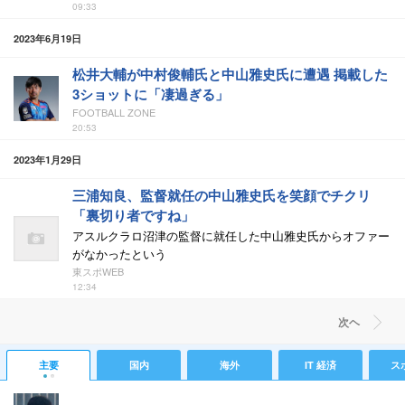
09:33
2023年6月19日
松井大輔が中村俊輔氏と中山雅史氏に遭遇 掲載した
3ショットに「凄過ぎる」
FOOTBALL ZONE
20:53
2023年1月29日
三浦知良、監督就任の中山雅史氏を笑顔でチクリ
「裏切り者ですね」
アスルクラロ沼津の監督に就任した中山雅史氏からオファー
がなかったという
東スポWEB
12:34
次ヘ
主要
国内
海外
IT 経済
ス