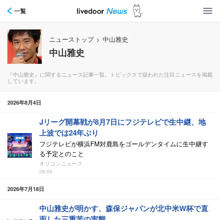
一覧
ニューストップ
>
中山雅史
中山雅史
『中山雅史』に関するニュース記事一覧。トピックスで扱われた注目ニュースを掲載
しています。
2026年8月4日
Jリーグ開幕戦が8月7日にフジテレビで生中継、地
上波では24年ぶり
フジテレビが横浜FM対鹿島をゴールデンタイムに生中継す
る予定とのこと
オリコンニュース
06:00
2026年7月18日
中山雅史が明かす、森保ジャパンが北中米W杯で直
面した三重苦の実態