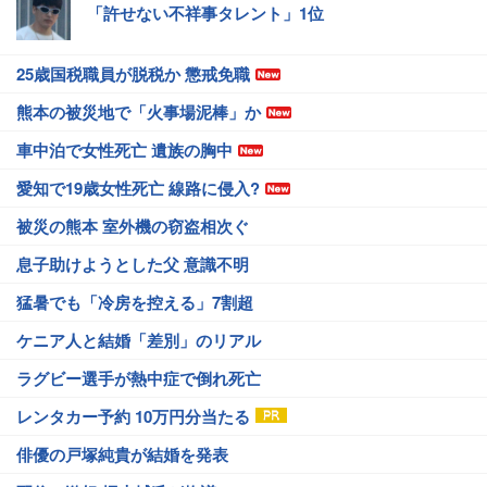
「許せない不祥事タレント」1位
25歳国税職員が脱税か 懲戒免職
熊本の被災地で「火事場泥棒」か
車中泊で女性死亡 遺族の胸中
愛知で19歳女性死亡 線路に侵入?
被災の熊本 室外機の窃盗相次ぐ
息子助けようとした父 意識不明
猛暑でも「冷房を控える」7割超
ケニア人と結婚「差別」のリアル
ラグビー選手が熱中症で倒れ死亡
レンタカー予約 10万円分当たる
俳優の戸塚純貴が結婚を発表