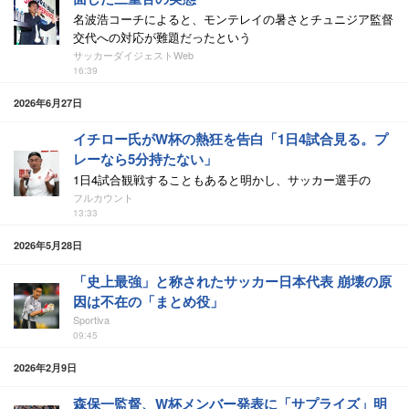
名波浩コーチによると、モンテレイの暑さとチュニジア監督
交代への対応が難題だったという
サッカーダイジェストWeb
16:39
2026年6月27日
イチロー氏がW杯の熱狂を告白「1日4試合見る。プ
レーなら5分持たない」
1日4試合観戦することもあると明かし、サッカー選手の
フルカウント
13:33
2026年5月28日
「史上最強」と称されたサッカー日本代表 崩壊の原
因は不在の「まとめ役」
Sportiva
09:45
2026年2月9日
森保一監督、W杯メンバー発表に「サプライズ」明