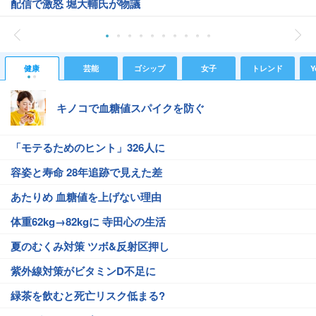
配信で激怒 堀大輔氏が物議
健康
芸能
ゴシップ
女子
トレンド
Y
キノコで血糖値スパイクを防ぐ
「モテるためのヒント」326人に
容姿と寿命 28年追跡で見えた差
あたりめ 血糖値を上げない理由
体重62kg→82kgに 寺田心の生活
夏のむくみ対策 ツボ&反射区押し
紫外線対策がビタミンD不足に
緑茶を飲むと死亡リスク低まる?