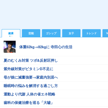
健康
芸能
ゴシップ
女子
トレンド
Y
体重62kg→82kgに 寺田心の生活
夏のむくみ対策 ツボ&反射区押し
紫外線対策がビタミンD不足に
母が娘に減量強要→家庭内別居へ
睡眠時の悩みを解消する過ごし方
運動より代謝 人体の省エネ戦略
歯科の保健治療を巡る「大嘘」