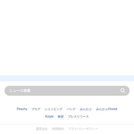
Peachy
ブログ
ショッピング
バンク
みんかぶ
みんかぶChoice
Kstyle
株探
プレスリリース
運営会社
利用規約
プライバシーポリシー