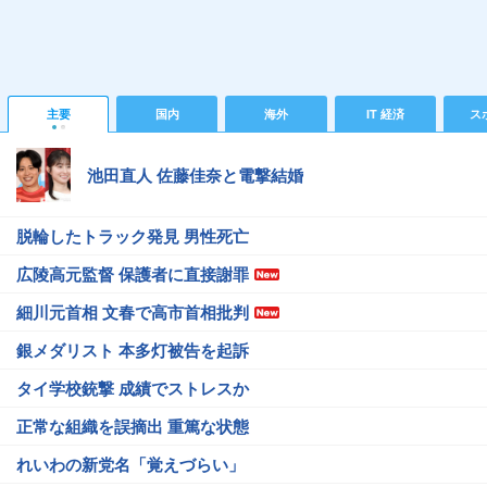
主要
国内
海外
IT 経済
ス
池田直人 佐藤佳奈と電撃結婚
脱輪したトラック発見 男性死亡
広陵高元監督 保護者に直接謝罪
細川元首相 文春で高市首相批判
銀メダリスト 本多灯被告を起訴
タイ学校銃撃 成績でストレスか
正常な組織を誤摘出 重篤な状態
れいわの新党名「覚えづらい」