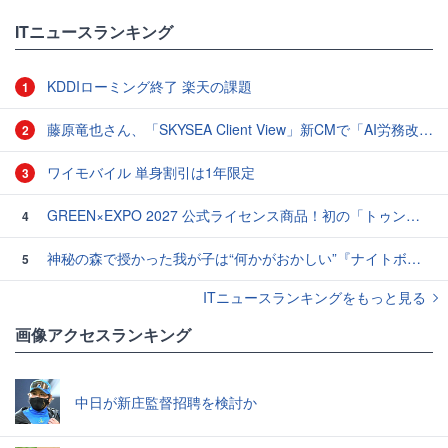
ITニュースランキング
KDDIローミング終了 楽天の課題
1
藤原竜也さん、「SKYSEA Client View」新CMで「AI労務改善」をアピール 働き方をAIが分析したら「すぐに休んで」と言われる？
2
ワイモバイル 単身割引は1年限定
3
GREEN×EXPO 2027 公式ライセンス商品！初の「トゥンクトゥンク」公式LINEスタンプ、販売開始
4
神秘の森で授かった我が子は“何かがおかしい”『ナイトボーン -夜哭-』本編映像解禁 母の絶叫顔うちわが全国の劇場に［ホラー通信］
5
ITニュースランキングをもっと見る
画像アクセスランキング
中日が新庄監督招聘を検討か