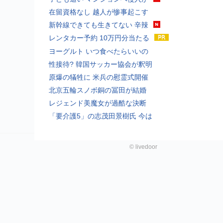
在留資格なし 越人が惨事起こす
新幹線できても生きてない 辛辣
レンタカー予約 10万円分当たる
ヨーグルト いつ食べたらいいの
性接待? 韓国サッカー協会が釈明
原爆の犠牲に 米兵の慰霊式開催
北京五輪スノボ銅の冨田が結婚
レジェンド美魔女が過酷な決断
「要介護5」の志茂田景樹氏 今は
©
livedoor