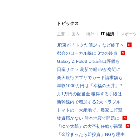
トピックス
主要
国内
海外
IT 経済
スポーツ
JR東が「トクだ値14」など終了へ
都会のローカル線に 3つの終点
Galaxy Z Fold8 Ultra辛口評価も
日産サクラ 刷新で軽EVが身近に
楽天銀行アプリでカード請求額も
年収1000万円は「幸福の天井」?
月1万円の配当金 獲得する手段は
新幹線内で増加する2大トラブル
トマトの一大産地で、農家に打撃
物資届かない 熊本地震で問題に
「ゆで太郎」の大卒初任給が衝撃
「金貯まったら即投資」NGな理由