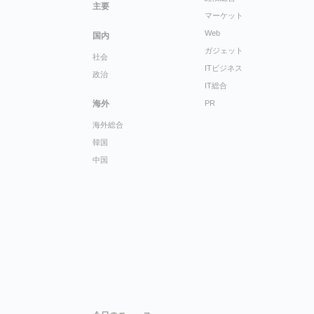
主要
マーケット
Web
国内
ガジェット
社会
ITビジネス
政治
IT総合
海外
PR
海外総合
韓国
中国