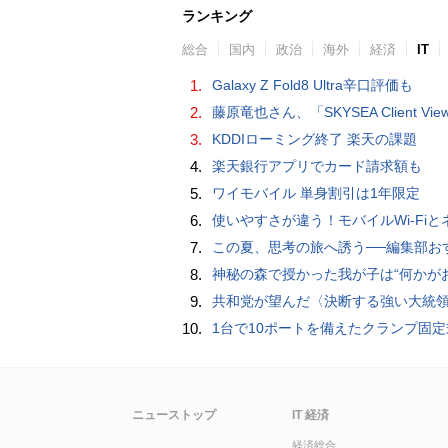
ランキング
総合
国内
政治
海外
経済
IT
1.
Galaxy Z Fold8 Ultra辛口評価も
2.
藤原竜也さん、「SKYSEA Client View」新CMで「AI労務改善」をアピール 働き方をAIが分析したら「すぐに休んで」と
3.
KDDIローミング終了 楽天の課題
4.
楽天銀行アプリでカード請求額も
5.
ワイモバイル 単身割引は1年限定
6.
使いやすさが違う！モバイルWi-FiとネットHDD【PC-DIY 
7.
この夏、思考の旅へ誘う──編集部おすすめの7冊：WIRED BOOK G
8.
神秘の森で授かった我が子は“何かがおかしい”『ナイトボーン -夜哭-』本編映像解禁 母の絶叫顔うちわが全国の劇場に［
9.
共和党が望んだ〈決断する強い大統領〉が統治するアメリカの到来──「アメリカン・ドッペルゲンガー」by 池田純
10.
1台で10ポートを備えたクランプ固定式電源タップ「Anker Nano Power Strip (10-in-1, 70W, クランプ式)」
ニューストップ
IT 経済
経済総合