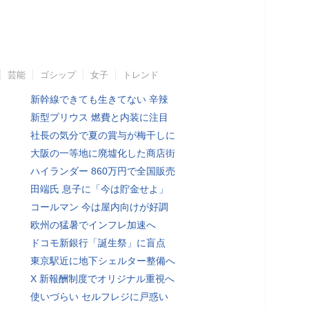
芸能
ゴシップ
女子
トレンド
新幹線できても生きてない 辛辣
新型プリウス 燃費と内装に注目
社長の気分で夏の賞与が梅干しに
大阪の一等地に廃墟化した商店街
ハイランダー 860万円で全国販売
田端氏 息子に「今は貯金せよ」
コールマン 今は屋内向けが好調
欧州の猛暑でインフレ加速へ
ドコモ新銀行「誕生祭」に盲点
東京駅近に地下シェルター整備へ
X 新報酬制度でオリジナル重視へ
使いづらい セルフレジに戸惑い