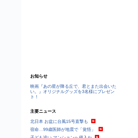
お知らせ
映画『あの星が降る丘で、君とまた出会いた
い。』オリジナルグッズを3名様にプレゼン
ト！
主要ニュース
北日本 お盆に台風15号直撃も
宿命…99歳医師が地震で「覚悟」
子ども追い マンションへ侵入か