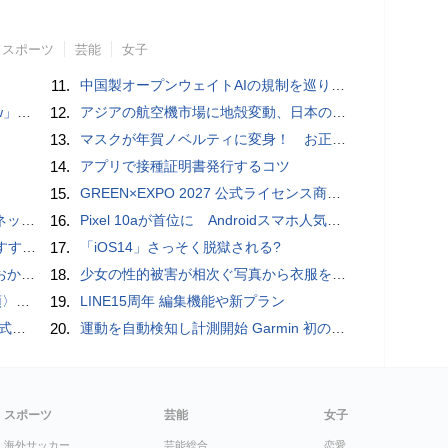
スポーツ
芸能
女子
11.
中国製オープンウェイトAIの規制を巡り、シリコンバレーで意見が二分
言われる？
12.
アジアの航空機市場に地殻変動、日本のサプライヤーに影響も
13.
マスクが年賀ノベルティに変身！ お正月特別パッケージの注文受付開始
14.
アプリで接種証明書発行するコツ
15.
GREEN×EXPO 2027 公式ライセンス商品！初の「トゥンクトゥンク」公式LINEスタンプ、販売開始
秋の陣】
16.
Pixel 10aが首位に Androidスマホ人気ランキングTOP10 2026/8/8
UIDE
17.
「iOS14」さっそく脱獄される?
ホラー通信］
18.
少女の性的被害が相次ぐ写真から衣服を剥ぎ取るAIポルノアプリ「ClothOff」の背後にいる人物とは？
一#14
19.
LINE15周年 編集機能や新プラン
レビュー
20.
運動を自動検知し計測開始 Garmin 初のスマートバンドを発売 10日間のロングバッテリーで手間いらず
スポーツ
芸能
女子
海外サッカー
芸能総合
恋愛