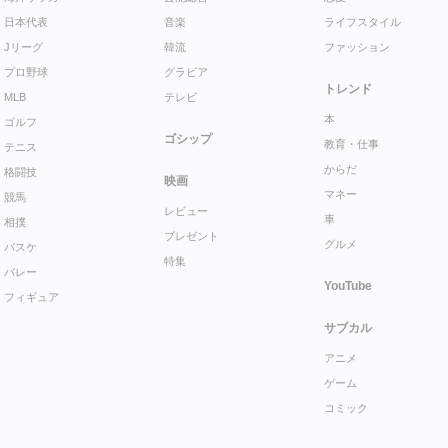
日本代表
音楽
ライフスタイル
Jリーグ
韓流
ファッション
プロ野球
グラビア
トレンド
MLB
テレビ
本
ゴルフ
ゴシップ
教育・仕事
テニス
からだ
格闘技
映画
マネー
競馬
レビュー
車
相撲
プレゼント
グルメ
バスケ
特集
バレー
YouTube
フィギュア
サブカル
アニメ
ゲーム
コミック