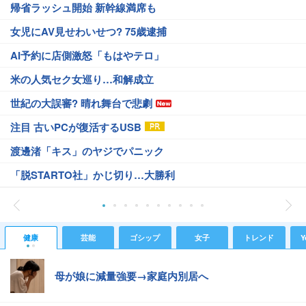
帰省ラッシュ開始 新幹線満席も
女児にAV見せわいせつ? 75歳逮捕
AI予約に店側激怒「もはやテロ」
米の人気セク女巡り…和解成立
世紀の大誤審? 晴れ舞台で悲劇
注目 古いPCが復活するUSB
渡邊渚「キス」のヤジでパニック
「脱STARTO社」かじ切り…大勝利
健康
芸能
ゴシップ
女子
トレンド
Y
母が娘に減量強要→家庭内別居へ