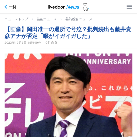
一覧
>
>
ニューストップ
芸能ニュース
芸能総合ニュース
【画像】岡田准一の退所で号泣？批判続出も藤井貴
彦アナが否定「喉がイガイガした」
2023年10月3日 15時49分
女性自身