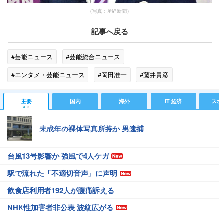
（写真：産経新聞）
記事へ戻る
#芸能ニュース
#芸能総合ニュース
#エンタメ・芸能ニュース
#岡田准一
#藤井貴彦
主要
国内
海外
IT 経済
ス
未成年の裸体写真所持か 男逮捕
台風13号影響か 強風で4人ケガ
駅で流れた「不適切音声」に声明
飲食店利用者192人が腹痛訴える
NHK性加害者非公表 波紋広がる