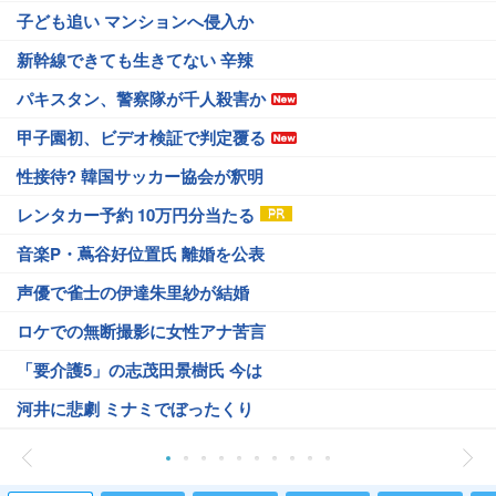
子ども追い マンションへ侵入か
新幹線できても生きてない 辛辣
パキスタン、警察隊が千人殺害か
甲子園初、ビデオ検証で判定覆る
性接待? 韓国サッカー協会が釈明
レンタカー予約 10万円分当たる
音楽P・蔦谷好位置氏 離婚を公表
声優で雀士の伊達朱里紗が結婚
ロケでの無断撮影に女性アナ苦言
「要介護5」の志茂田景樹氏 今は
河井に悲劇 ミナミでぼったくり