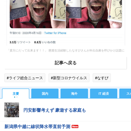
「貴方にだって出来ます！！」 懸賞生活経験したなすびさんが外出自粛を呼びかけ話題に
記事へ戻る
#ライフ総合ニュース
#新型コロナウイルス
#なすび
主要
国内
海外
IT 経済
ス
円安影響考えず 豪遊する家庭も
新潟県中越に線状降水帯直前予測