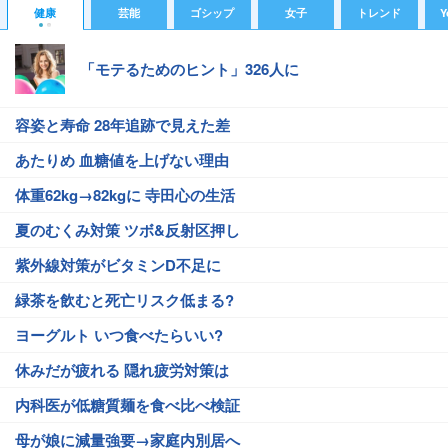
健康
芸能
ゴシップ
女子
トレンド
Y
「モテるためのヒント」326人に
容姿と寿命 28年追跡で見えた差
あたりめ 血糖値を上げない理由
体重62kg→82kgに 寺田心の生活
夏のむくみ対策 ツボ&反射区押し
紫外線対策がビタミンD不足に
緑茶を飲むと死亡リスク低まる?
ヨーグルト いつ食べたらいい?
休みだが疲れる 隠れ疲労対策は
内科医が低糖質麺を食べ比べ検証
母が娘に減量強要→家庭内別居へ