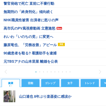
警官発砲で死亡 直前に不審行動
無期刑の「終身刑化」傾向続く
NHK職員性被害 出演者に怒りの声
高市氏のPV風視察動画 立憲激怒
れいわ「いのちの党」に変更へ
藤原竜也、「労務改善」アピール
90歳患者を殴る? 看護助手を逮捕
元TBSアナの山本里菜 離婚を公表
健康
芸能
ゴシップ
女子
トレンド
Y
山口達也 8年ぶり楽器姿に感涙か