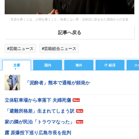
芝居を磨くとは、人間を磨くこと。執着しない男・北村諒に刻まれた恩師からの言葉
記事へ戻る
#芸能ニュース
#芸能総合ニュース
主要
国内
海外
IT 経済
ス
「泥酔者」熊本で通報が頻発か
立体駐車場から車落下 夫婦死傷
「避難所格差」生まれてしまう訳
家の隣が民泊「トラウマなった」
露 原爆投下巡り広島市長を批判