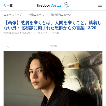
一覧
>
>
ニューストップ
芸能ニュース
芸能総合ニュース
【画像】芝居を磨くとは、人間を磨くこと。執着し
ない男・北村諒に刻まれた恩師からの言葉 13/20
2020年3月5日 17時55分
ライブドアニュース特集
13/20