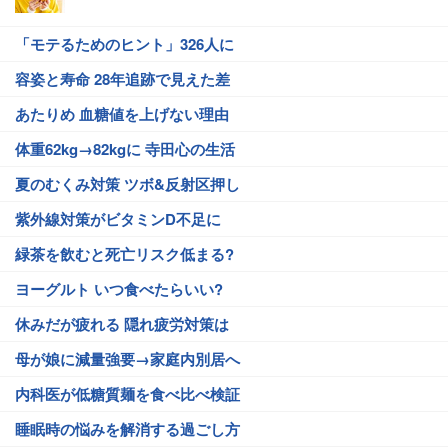
「モテるためのヒント」326人に
容姿と寿命 28年追跡で見えた差
あたりめ 血糖値を上げない理由
体重62kg→82kgに 寺田心の生活
夏のむくみ対策 ツボ&反射区押し
紫外線対策がビタミンD不足に
緑茶を飲むと死亡リスク低まる?
ヨーグルト いつ食べたらいい?
休みだが疲れる 隠れ疲労対策は
母が娘に減量強要→家庭内別居へ
内科医が低糖質麺を食べ比べ検証
睡眠時の悩みを解消する過ごし方