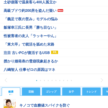
土砂崩落で温泉客ら400人孤立か
高級ブドウ約200房を盗んだ疑い
「義足で夜の営み」モデルの悩み
飯塚幸三氏に長男「勝ち目ない」
性被害者の友人「ラッキーやん」
「東大卒」で就活を舐めた末路
注目 古いPCが復活するUSB
授かり婚発表の雪崩現象起きるか
八嶋智人 仕事ゼロの原因はマネ
健康
芸能
ゴシップ
女子
トレンド
Y
キノコで血糖値スパイクを防ぐ