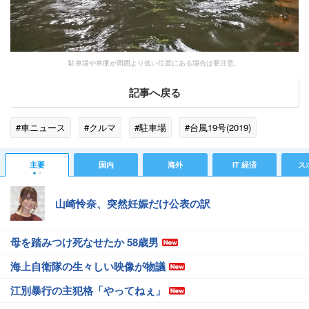
駐車場や車庫が周囲より低い位置にある場合は要注意。
記事へ戻る
#車ニュース
#クルマ
#駐車場
#台風19号(2019)
主要
国内
海外
IT 経済
ス
山崎怜奈、突然妊娠だけ公表の訳
母を踏みつけ死なせたか 58歳男
海上自衛隊の生々しい映像が物議
江別暴行の主犯格「やってねぇ」