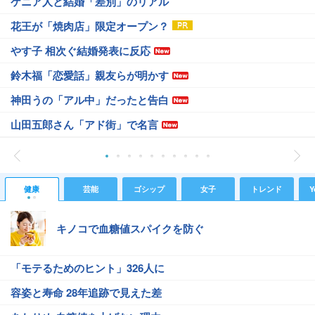
ケニア人と結婚「差別」のリアル
花王が「焼肉店」限定オープン？
やす子 相次ぐ結婚発表に反応
鈴木福「恋愛話」親友らが明かす
神田うの「アル中」だったと告白
山田五郎さん「アド街」で名言
健康
芸能
ゴシップ
女子
トレンド
Y
キノコで血糖値スパイクを防ぐ
「モテるためのヒント」326人に
容姿と寿命 28年追跡で見えた差