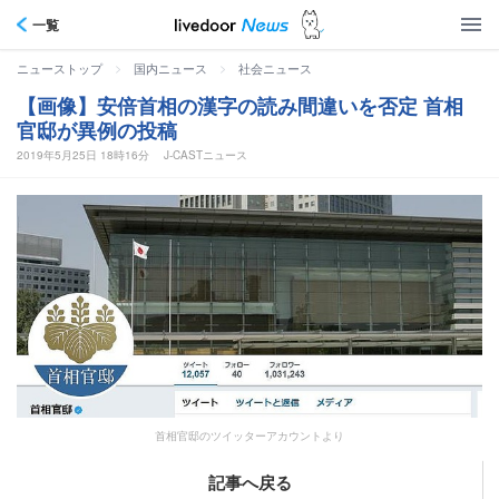
一覧
>
>
ニューストップ
国内ニュース
社会ニュース
【画像】安倍首相の漢字の読み間違いを否定 首相
官邸が異例の投稿
2019年5月25日 18時16分
J-CASTニュース
首相官邸のツイッターアカウントより
記事へ戻る