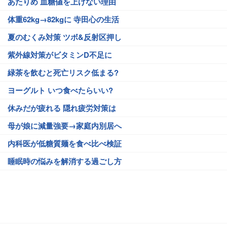
あたりめ 血糖値を上げない理由
体重62kg→82kgに 寺田心の生活
夏のむくみ対策 ツボ&反射区押し
紫外線対策がビタミンD不足に
緑茶を飲むと死亡リスク低まる?
ヨーグルト いつ食べたらいい?
休みだが疲れる 隠れ疲労対策は
母が娘に減量強要→家庭内別居へ
内科医が低糖質麺を食べ比べ検証
睡眠時の悩みを解消する過ごし方