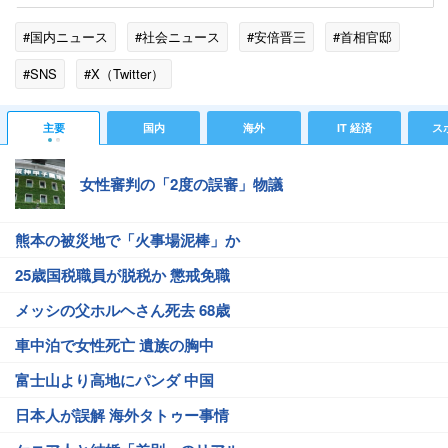
#国内ニュース
#社会ニュース
#安倍晋三
#首相官邸
#SNS
#X（Twitter）
主要
国内
海外
IT 経済
ス
女性審判の「2度の誤審」物議
熊本の被災地で「火事場泥棒」か
25歳国税職員が脱税か 懲戒免職
メッシの父ホルヘさん死去 68歳
車中泊で女性死亡 遺族の胸中
富士山より高地にパンダ 中国
日本人が誤解 海外タトゥー事情