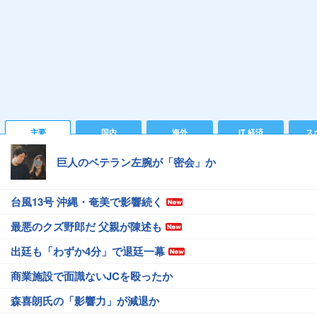
主要
国内
海外
IT 経済
ス
巨人のベテラン左腕が「密会」か
台風13号 沖縄・奄美で影響続く
最悪のクズ野郎だ 父親が陳述も
出廷も「わずか4分」で退廷一幕
商業施設で面識ないJCを殴ったか
森喜朗氏の「影響力」が減退か