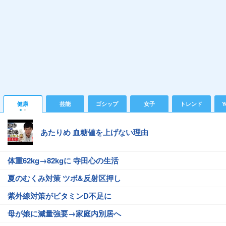
健康
芸能
ゴシップ
女子
トレンド
Y
あたりめ 血糖値を上げない理由
体重62kg→82kgに 寺田心の生活
夏のむくみ対策 ツボ&反射区押し
紫外線対策がビタミンD不足に
母が娘に減量強要→家庭内別居へ