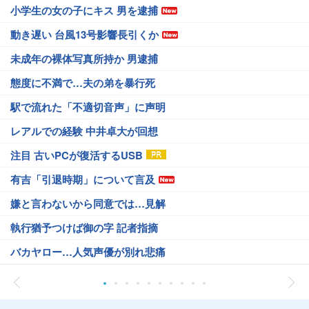
小学生の女の子にキス 男を逮捕
動き遅い 台風13号影響長引くか
未成年の裸体写真所持か 男逮捕
態度に不満で…夫の弟を暴行死
駅で流れた「不適切音声」に声明
レアルでの経験 中井卓大が回想
注目 古いPCが復活するUSB
有吉「引退時期」について言及
嫌と言わないから同意では…見解
執行猶予つけば御の字 記者指摘
バカヤロー…人気声優が別れ悲痛