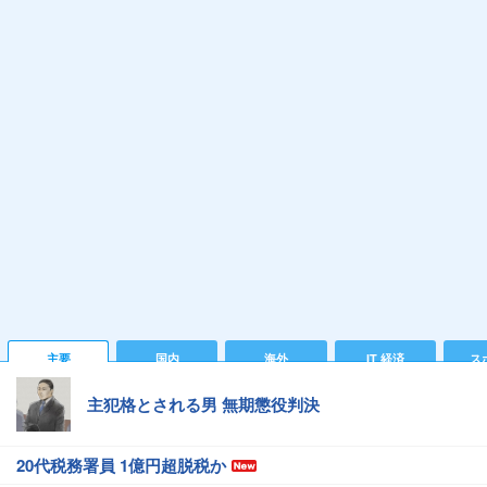
主要
国内
海外
IT 経済
ス
主犯格とされる男 無期懲役判決
20代税務署員 1億円超脱税か