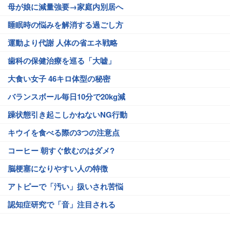
母が娘に減量強要→家庭内別居へ
睡眠時の悩みを解消する過ごし方
運動より代謝 人体の省エネ戦略
歯科の保健治療を巡る「大嘘」
大食い女子 46キロ体型の秘密
バランスボール毎日10分で20kg減
躁状態引き起こしかねないNG行動
キウイを食べる際の3つの注意点
コーヒー 朝すぐ飲むのはダメ?
脳梗塞になりやすい人の特徴
アトピーで「汚い」扱いされ苦悩
認知症研究で「音」注目される