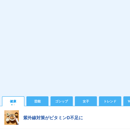
健康
芸能
ゴシップ
女子
トレンド
Y
紫外線対策がビタミンD不足に