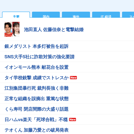
主要
国内
海外
IT 経済
ス
池田直人 佐藤佳奈と電撃結婚
銀メダリスト 本多灯被告を起訴
SNS大手5社に詐欺対策の強化要請
イオンモール熊本 献花台を設置
タイ学校銃撃 成績でストレスか
江別集団暴行死 裁判長強く非難
正常な組織を誤摘出 重篤な状態
くら寿司 閉店間際の大盛り話題
日ハムvs楽天「死球合戦」不穏
テオくん 加藤乃愛との破局発表