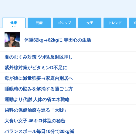
健康
芸能
ゴシップ
女子
トレンド
Y
体重62kg→82kgに 寺田心の生活
夏のむくみ対策 ツボ&反射区押し
紫外線対策がビタミンD不足に
母が娘に減量強要→家庭内別居へ
睡眠時の悩みを解消する過ごし方
運動より代謝 人体の省エネ戦略
歯科の保健治療を巡る「大嘘」
大食い女子 46キロ体型の秘密
バランスボール毎日10分で20kg減