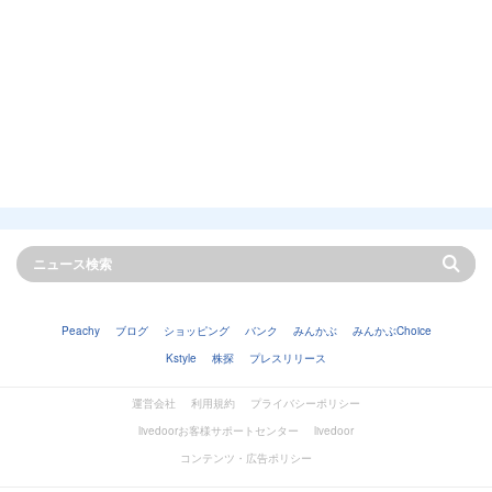
Peachy
ブログ
ショッピング
バンク
みんかぶ
みんかぶChoice
Kstyle
株探
プレスリリース
運営会社
利用規約
プライバシーポリシー
livedoorお客様サポートセンター
livedoor
コンテンツ・広告ポリシー