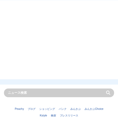
Peachy
ブログ
ショッピング
バンク
みんかぶ
みんかぶChoice
Kstyle
株探
プレスリリース