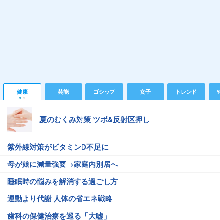
健康
芸能
ゴシップ
女子
トレンド
Y
夏のむくみ対策 ツボ&反射区押し
紫外線対策がビタミンD不足に
母が娘に減量強要→家庭内別居へ
睡眠時の悩みを解消する過ごし方
運動より代謝 人体の省エネ戦略
歯科の保健治療を巡る「大嘘」