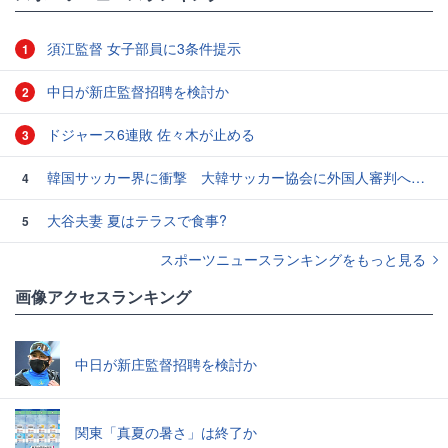
須江監督 女子部員に3条件提示
1
中日が新庄監督招聘を検討か
2
ドジャース6連敗 佐々木が止める
3
韓国サッカー界に衝撃 大韓サッカー協会に外国人審判への“性的接待”疑惑 韓国メディアが報道
4
大谷夫妻 夏はテラスで食事?
5
スポーツニュースランキングをもっと見る
画像アクセスランキング
中日が新庄監督招聘を検討か
関東「真夏の暑さ」は終了か