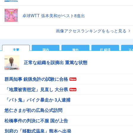
卓球WTT 張本美和がベスト8進出
画像アクセスランキングをもっと見る
主要
国内
海外
IT 経済
ス
正常な組織を誤摘出 重篤な状態
群馬知事 銃猟免許の試験に合格
「地震被害想定」見直し 大分県
「パト鬼」バイク暴走か 3人逮捕
悠仁さまが初の広島公式訪問
松橋事件の判決に不服 国が上告
別府の「移動式温泉」熊本へ出発