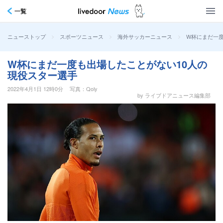
一覧
>
>
>
W杯にまだ一
ニューストップ
スポーツニュース
海外サッカーニュース
W杯にまだ一度も出場したことがない10人の
現役スター選手
2022年4月1日 12時0分
写真：Qoly
by ライブドアニュース編集部