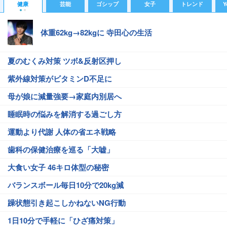
健康
芸能
ゴシップ
女子
トレンド
Y
体重62kg→82kgに 寺田心の生活
夏のむくみ対策 ツボ&反射区押し
紫外線対策がビタミンD不足に
母が娘に減量強要→家庭内別居へ
睡眠時の悩みを解消する過ごし方
運動より代謝 人体の省エネ戦略
歯科の保健治療を巡る「大嘘」
大食い女子 46キロ体型の秘密
バランスボール毎日10分で20kg減
躁状態引き起こしかねないNG行動
1日10分で手軽に「ひざ痛対策」