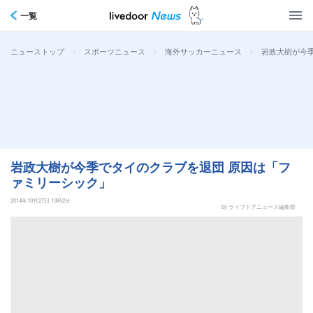
一覧
>
>
>
岩政大樹が今
ニューストップ
スポーツニュース
海外サッカーニュース
岩政大樹が今季でタイのクラブを退団 原因は「フ
ァミリーシック」
2014年10月27日 13時2分
by ライブドアニュース編集部