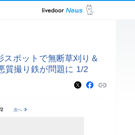
影スポットで無断草刈り＆
質撮り鉄が問題に 1/2
/2
次へ