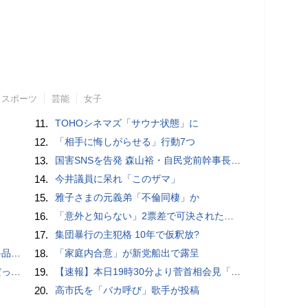
スポーツ
芸能
女子
11.
TOHOシネマズ「サウナ状態」に
12.
「相手に悔しがらせる」行動7つ
13.
国害SNSを告発 森山裕・自民党前幹事長「高市おろし」キーマンに急浮上の裏…不快感に国境なし
14.
今井議員に呆れ「このザマ」
15.
雅子さまの元義弟「不倫同棲」か
16.
「意外と知らない」2票差で可決された副首都法、実は「何も決まっていない」ヤバい中身
17.
集団暴行の主犯格 10年で仮釈放?
の現実
18.
「家庭内合意」が新党船出で露呈
の悲劇
19.
【速報】本日19時30分より菅首相会見「国民へのメッセージ」
20.
高市氏を「バカ呼び」歌手が投稿