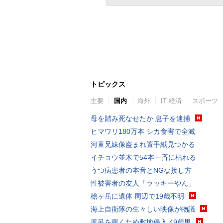
トピックス
主要
国内
海外
IT 経済
スポーツ
母を踏み死なせたか 息子を逮捕
ヒマワリ180万本 シカ食害で全滅
河童兄妹像盗まれ置手紙見つかる
イチョウ並木で54本一斉に枯れる
うつ病患者の本音とNGな接し方
性被害者の友人「ラッキーやん」
槍ヶ岳に遺体 周辺で19歳不明
海上自衛隊の生々しい映像が物議
風呂を覗くため敷地侵入 49歳男