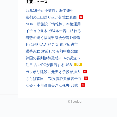
主要ニュース
台風16号が小笠原近海で発生
京都の五山送り火が苦境に直面
NHK、新施設「情報棟」本格運用
イチョウ並木で54本一斉に枯れる
醜態の続く福岡県議会が海外豪遊
列に割り込んだ男女 青ざめ逃亡
選手死亡 対策しても熱中症発症
韓国の審判接待疑惑 JFAが調査へ
注目 古いPCが復活するUSB
ガッポリ建設に元天才子役が加入
さらば森田、FX投資詐欺被害告白
女優・小川眞由美さん死去 86歳
©
livedoor