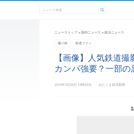
ニューストップ
国内ニュース
政治ニュース
>
>
撮り鉄
鉄道ファン
【画像】人気鉄道撮
カンパ強要？一部の悪
2014年3月26日 14時42分
おたくま経済新聞
1