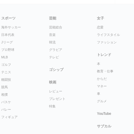
スポーツ
芸能
女子
海外サッカー
芸能総合
恋愛
日本代表
音楽
ライフスタイル
Jリーグ
韓流
ファッション
プロ野球
グラビア
トレンド
MLB
テレビ
本
ゴルフ
ゴシップ
教育・仕事
テニス
からだ
格闘技
映画
マネー
競馬
レビュー
車
相撲
プレゼント
グルメ
バスケ
特集
バレー
YouTube
フィギュア
サブカル