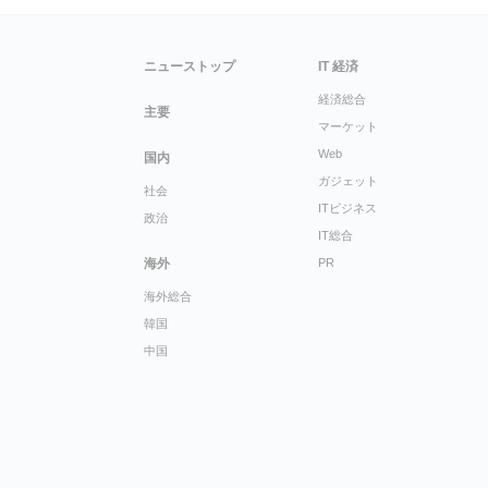
ニューストップ
IT 経済
経済総合
主要
マーケット
Web
国内
ガジェット
社会
ITビジネス
政治
IT総合
海外
PR
海外総合
韓国
中国