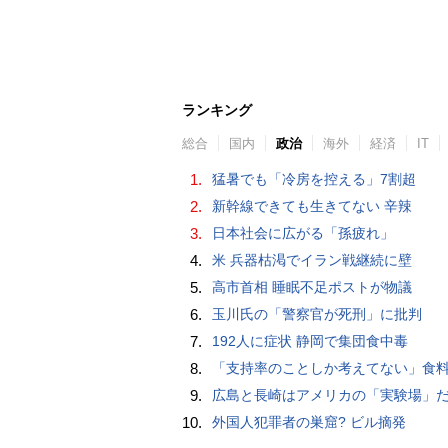
ランキング
総合
国内
政治
海外
経済
IT
1.
猛暑でも「冷房を控える」7割超
2.
新幹線できても生きてない 辛辣
3.
日本社会に広がる「孫疲れ」
4.
米 兵器枯渇でイラン戦継続に壁
5.
高市首相 睡眠不足ポストが物議
6.
玉川氏の「警察官が死刑」に批判
7.
192人に症状 静岡で集団食中毒
8.
「支持率のことしか考えてない」食料品の消費税1%減税は無意味！？これが政治
9.
広島と長崎はアメリカの「実験場」だった 莫大な開発費と実戦データ収集が招いた原爆投下
10.
外国人犯罪者の巣窟? ビル摘発