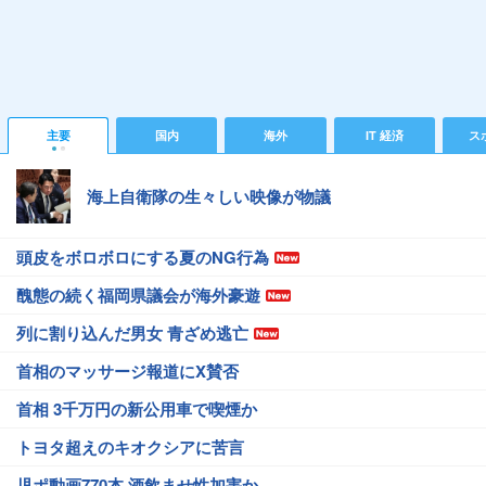
主要
国内
海外
IT 経済
ス
海上自衛隊の生々しい映像が物議
頭皮をボロボロにする夏のNG行為
醜態の続く福岡県議会が海外豪遊
列に割り込んだ男女 青ざめ逃亡
首相のマッサージ報道にX賛否
首相 3千万円の新公用車で喫煙か
トヨタ超えのキオクシアに苦言
児ポ動画770本 酒飲ませ性加害か