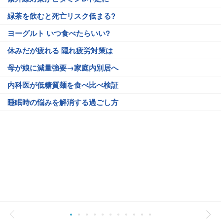
緑茶を飲むと死亡リスク低まる?
ヨーグルト いつ食べたらいい?
休みだが疲れる 隠れ疲労対策は
母が娘に減量強要→家庭内別居へ
内科医が低糖質麺を食べ比べ検証
睡眠時の悩みを解消する過ごし方