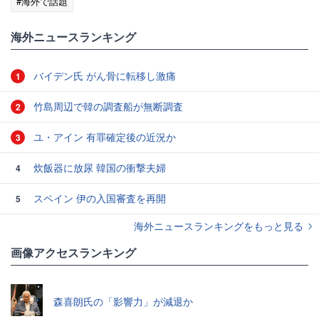
#海外で話題
海外ニュースランキング
バイデン氏 がん骨に転移し激痛
1
竹島周辺で韓の調査船が無断調査
2
ユ・アイン 有罪確定後の近況か
3
炊飯器に放尿 韓国の衝撃夫婦
4
スペイン 伊の入国審査を再開
5
海外ニュースランキングをもっと見る
画像アクセスランキング
森喜朗氏の「影響力」が減退か