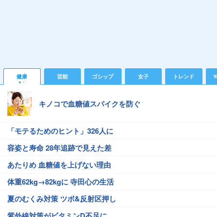
健康
芸能
ゴシップ
女子
トレンド
Y
キノコで血糖値スパイクを防ぐ
「モテるためのヒント」326人に
容姿と寿命 28年追跡で見えた差
あたりめ 血糖値を上げない理由
体重62kg→82kgに 寺田心の生活
夏のむくみ対策 ツボ&反射区押し
紫外線対策がビタミンD不足に