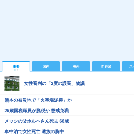
主要
国内
海外
IT 経済
ス
女性審判の「2度の誤審」物議
熊本の被災地で「火事場泥棒」か
25歳国税職員が脱税か 懲戒免職
メッシの父ホルヘさん死去 68歳
車中泊で女性死亡 遺族の胸中