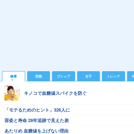
健康
芸能
ゴシップ
女子
トレンド
Y
キノコで血糖値スパイクを防ぐ
「モテるためのヒント」326人に
容姿と寿命 28年追跡で見えた差
あたりめ 血糖値を上げない理由