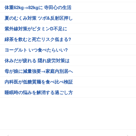
体重62kg→82kgに 寺田心の生活
夏のむくみ対策 ツボ&反射区押し
紫外線対策がビタミンD不足に
緑茶を飲むと死亡リスク低まる?
ヨーグルト いつ食べたらいい?
休みだが疲れる 隠れ疲労対策は
母が娘に減量強要→家庭内別居へ
内科医が低糖質麺を食べ比べ検証
睡眠時の悩みを解消する過ごし方