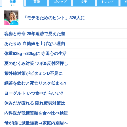
健康
芸能
ゴシップ
女子
トレンド
Y
「モテるためのヒント」326人に
容姿と寿命 28年追跡で見えた差
あたりめ 血糖値を上げない理由
体重62kg→82kgに 寺田心の生活
夏のむくみ対策 ツボ&反射区押し
紫外線対策がビタミンD不足に
緑茶を飲むと死亡リスク低まる?
ヨーグルト いつ食べたらいい?
休みだが疲れる 隠れ疲労対策は
内科医が低糖質麺を食べ比べ検証
母が娘に減量強要→家庭内別居へ