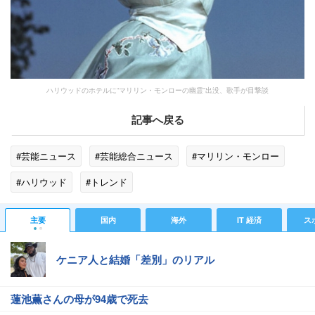
ハリウッドのホテルに“マリリン・モンローの幽霊”出没、歌手が目撃談
記事へ戻る
#芸能ニュース
#芸能総合ニュース
#マリリン・モンロー
#ハリウッド
#トレンド
主要
国内
海外
IT 経済
ス
ケニア人と結婚「差別」のリアル
蓮池薫さんの母が94歳で死去