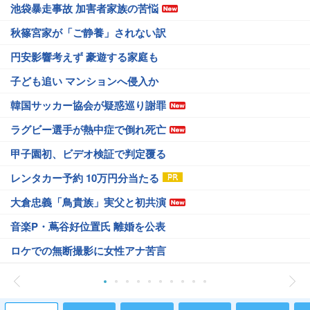
池袋暴走事故 加害者家族の苦悩
秋篠宮家が「ご静養」されない訳
円安影響考えず 豪遊する家庭も
子ども追い マンションへ侵入か
韓国サッカー協会が疑惑巡り謝罪
ラグビー選手が熱中症で倒れ死亡
甲子園初、ビデオ検証で判定覆る
レンタカー予約 10万円分当たる
大倉忠義「鳥貴族」実父と初共演
音楽P・蔦谷好位置氏 離婚を公表
ロケでの無断撮影に女性アナ苦言