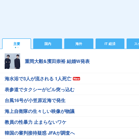
主要
国内
海外
IT 経済
ス
重岡大毅&濱田崇裕 結婚W発表
海水浴で3人が流される 1人死亡
表参道でタクシーがビル突っ込む
台風16号が小笠原近海で発生
海上自衛隊の生々しい映像が物議
教員の性暴力 止まらないワケ
韓国の審判接待疑惑 JFAが調査へ