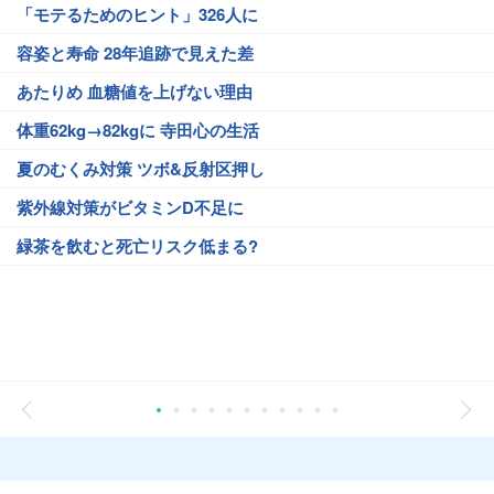
「モテるためのヒント」326人に
容姿と寿命 28年追跡で見えた差
あたりめ 血糖値を上げない理由
体重62kg→82kgに 寺田心の生活
夏のむくみ対策 ツボ&反射区押し
紫外線対策がビタミンD不足に
緑茶を飲むと死亡リスク低まる?