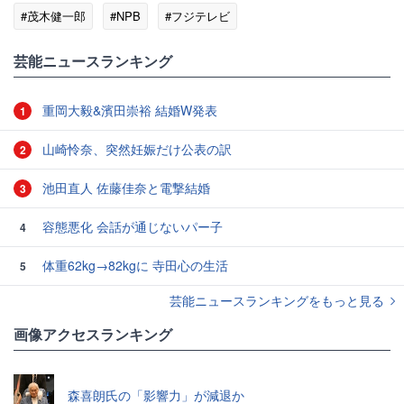
#茂木健一郎
#NPB
#フジテレビ
#エンタメ・芸能ニュース
芸能ニュースランキング
重岡大毅&濱田崇裕 結婚W発表
1
山崎怜奈、突然妊娠だけ公表の訳
2
池田直人 佐藤佳奈と電撃結婚
3
容態悪化 会話が通じないパー子
4
体重62kg→82kgに 寺田心の生活
5
芸能ニュースランキングをもっと見る
画像アクセスランキング
森喜朗氏の「影響力」が減退か