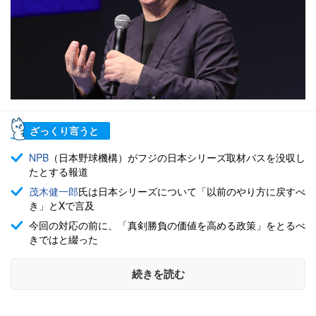
ざっくり言うと
NPB
（日本野球機構）がフジの日本シリーズ取材パスを没収し
たとする報道
茂木健一郎
氏は日本シリーズについて「以前のやり方に戻すべ
き」とXで言及
今回の対応の前に、「真剣勝負の価値を高める政策」をとるべ
きではと綴った
続きを読む