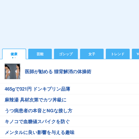
健康
芸能
ゴシップ
女子
トレンド
Y
医師が勧める 猫背解消の体操術
465gで321円 ドンキプリン品薄
麻辣湯 具材次第でカツ丼級に
うつ病患者の本音とNGな接し方
キノコで血糖値スパイクを防ぐ
メンタルに良い影響を与える趣味