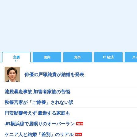
主要
国内
海外
IT 経済
ス
俳優の戸塚純貴が結婚を発表
池袋暴走事故 加害者家族の苦悩
秋篠宮家が「ご静養」されない訳
円安影響考えず 豪遊する家庭も
JR横浜線で居眠りのオーバーラン
ケニア人と結婚「差別」のリアル