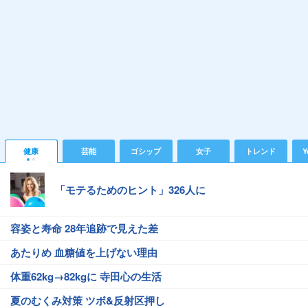
健康
芸能
ゴシップ
女子
トレンド
Y
「モテるためのヒント」326人に
容姿と寿命 28年追跡で見えた差
あたりめ 血糖値を上げない理由
体重62kg→82kgに 寺田心の生活
夏のむくみ対策 ツボ&反射区押し