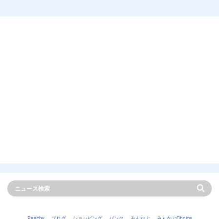
Peachy
ブログ
ショッピング
バンク
みんかぶ
みんかぶChoice