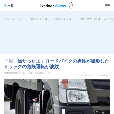
一覧
>
>
>
「肘、当たったよ」ロード
ニューストップ
国内ニュース
社会ニュース
「肘、当たったよ」ロードバイクの男性が撮影した
トラックの危険運転が波紋
2024年10月29日 21時5分
写真：J-CASTニュース
by ライブドアニュース編集部