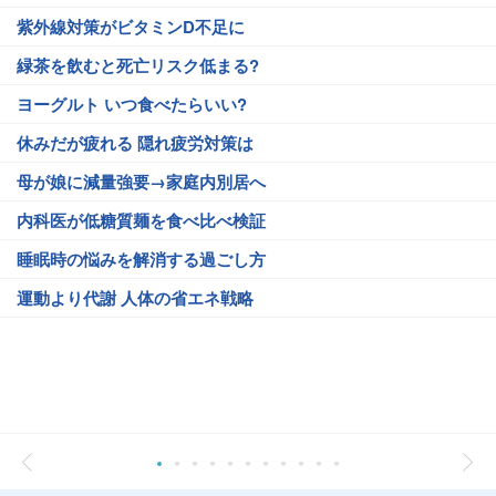
紫外線対策がビタミンD不足に
緑茶を飲むと死亡リスク低まる?
ヨーグルト いつ食べたらいい?
休みだが疲れる 隠れ疲労対策は
母が娘に減量強要→家庭内別居へ
内科医が低糖質麺を食べ比べ検証
睡眠時の悩みを解消する過ごし方
運動より代謝 人体の省エネ戦略