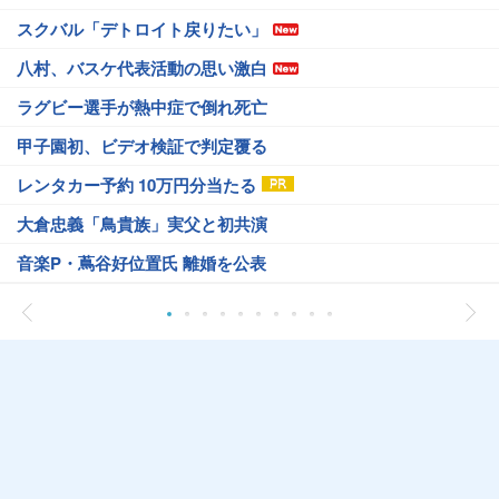
スクバル「デトロイト戻りたい」
八村、バスケ代表活動の思い激白
ラグビー選手が熱中症で倒れ死亡
甲子園初、ビデオ検証で判定覆る
レンタカー予約 10万円分当たる
大倉忠義「鳥貴族」実父と初共演
音楽P・蔦谷好位置氏 離婚を公表