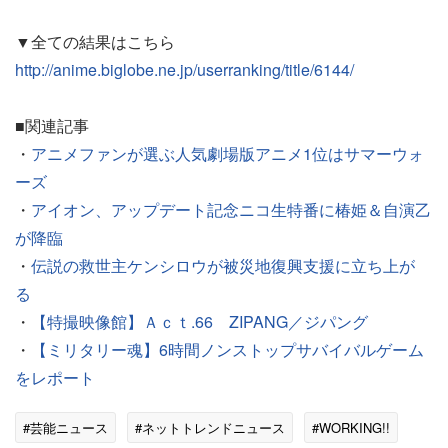
▼全ての結果はこちら
http://anime.biglobe.ne.jp/userranking/title/6144/
■関連記事
・
アニメファンが選ぶ人気劇場版アニメ1位はサマーウォ
ーズ
・
アイオン、アップデート記念ニコ生特番に椿姫＆自演乙
が降臨
・
伝説の救世主ケンシロウが被災地復興支援に立ち上が
る
・
【特撮映像館】Ａｃｔ.66 ZIPANG／ジパング
・
【ミリタリー魂】6時間ノンストップサバイバルゲーム
をレポート
#芸能ニュース
#ネットトレンドニュース
#WORKING!!