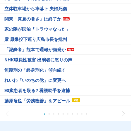
立体駐車場から車落下 夫婦死傷
関東「真夏の暑さ」は終了か
家の隣が民泊「トラウマなった」
露 原爆投下巡り広島市長を批判
「泥酔者」熊本で通報が頻発か
NHK職員性被害 出演者に怒りの声
無期刑の「終身刑化」傾向続く
れいわ「いのちの党」に変更へ
90歳患者を殴る? 看護助手を逮捕
藤原竜也「労務改善」をアピール