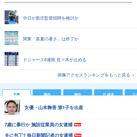
中日が新庄監督招聘を検討か
関東「真夏の暑さ」は終了か
ドジャース6連敗 佐々木が止める
画像アクセスランキングをもっと見る
主要
国内
海外
IT 経済
ス
女優・山本舞香 第1子を出産
7歳に暴行か 施設従業員の女逮捕
夫に包丁? 毎日新聞記者の女逮捕