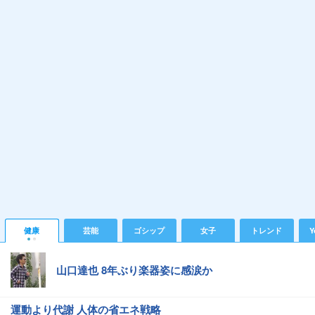
健康
芸能
ゴシップ
女子
トレンド
Y
山口達也 8年ぶり楽器姿に感涙か
運動より代謝 人体の省エネ戦略