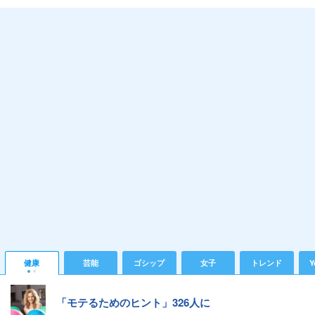
健康
芸能
ゴシップ
女子
トレンド
Y
「モテるためのヒント」326人に