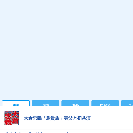
主要
国内
海外
IT 経済
ス
大倉忠義「鳥貴族」実父と初共演