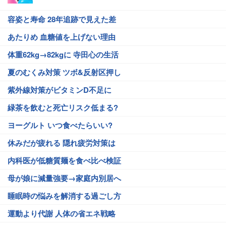
容姿と寿命 28年追跡で見えた差
あたりめ 血糖値を上げない理由
体重62kg→82kgに 寺田心の生活
夏のむくみ対策 ツボ&反射区押し
紫外線対策がビタミンD不足に
緑茶を飲むと死亡リスク低まる?
ヨーグルト いつ食べたらいい?
休みだが疲れる 隠れ疲労対策は
内科医が低糖質麺を食べ比べ検証
母が娘に減量強要→家庭内別居へ
睡眠時の悩みを解消する過ごし方
運動より代謝 人体の省エネ戦略