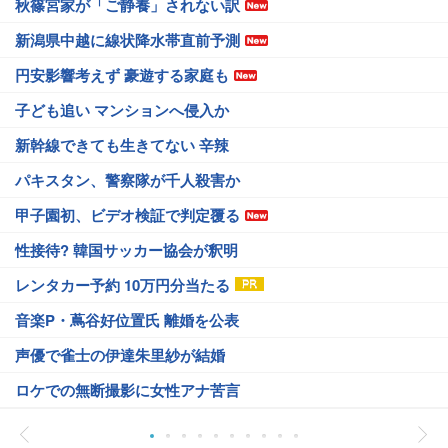
秋篠宮家が「ご静養」されない訳
新潟県中越に線状降水帯直前予測
円安影響考えず 豪遊する家庭も
子ども追い マンションへ侵入か
新幹線できても生きてない 辛辣
パキスタン、警察隊が千人殺害か
甲子園初、ビデオ検証で判定覆る
性接待? 韓国サッカー協会が釈明
レンタカー予約 10万円分当たる
音楽P・蔦谷好位置氏 離婚を公表
声優で雀士の伊達朱里紗が結婚
ロケでの無断撮影に女性アナ苦言