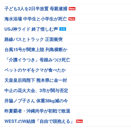
子ども3人を2日半放置 母親逮捕
海水浴場 中学生と小学生が死亡
USJ神ライド 終了惜しむ声
路線バスとトラック 正面衝突
台風15号が関東上陸 列島横断か
「介護イラつき」母踏みつけ死亡
ペットのヤギをクマが食べたか
天皇皇后両陛下 熊本県に金一封
中止の花火大会、3市が関与否定
井脇ノブ子さん 体重38kg減の今
昨夏覇者・沖縄尚学が初戦で敗退
WEST.のW結婚「自由で頭抱える」