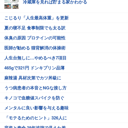
冷蔵庫を見れば貯まる家かわかる
こじるり「人生最高体重」を更新
夏の寝不足 食事制限でも太る訳
体臭の原因 プロテインの可能性
医師が勧める 猫背解消の体操術
人生台無しに…やめるべき7項目
465gで321円 ドンキプリン品薄
麻辣湯 具材次第でカツ丼級に
うつ病患者の本音とNGな接し方
キノコで血糖値スパイクを防ぐ
メンタルに良い影響を与える趣味
「モテるためのヒント」326人に
容姿と寿命 28年追跡で見えた差