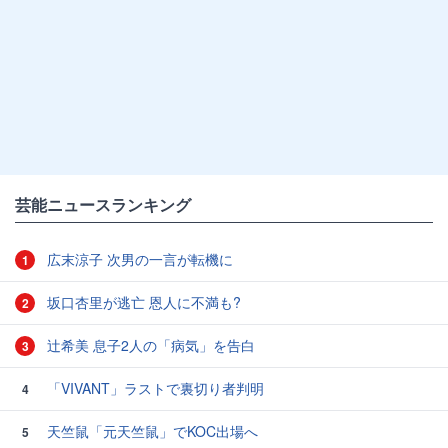
芸能ニュースランキング
広末涼子 次男の一言が転機に
1
坂口杏里が逃亡 恩人に不満も?
2
辻希美 息子2人の「病気」を告白
3
「VIVANT」ラストで裏切り者判明
4
天竺鼠「元天竺鼠」でKOC出場へ
5