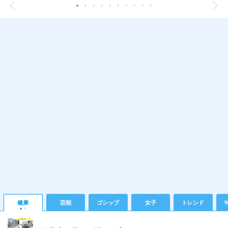
健康
芸能
ゴシップ
女子
トレンド
Y