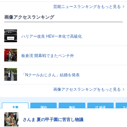
芸能ニュースランキングをもっと見る
画像アクセスランキング
ハリアー改良 HEV一本化で高級化
板倉滉 開幕戦でまたベンチ外
「Nクールおじさん」結婚を発表
画像アクセスランキングをもっと見る
主要
国内
海外
IT 経済
ス
さんま 夏の甲子園に苦言し物議