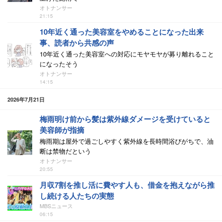
オトナンサー
21:15
10年近く通った美容室をやめることになった出来
事、読者から共感の声
10年近く通った美容室への対応にモヤモヤが募り離れること
になったそう
オトナンサー
14:15
2026年7月21日
梅雨明け前から髪は紫外線ダメージを受けていると
美容師が指摘
梅雨期は屋外で過ごしやすく紫外線を長時間浴びがちで、油
断は禁物だという
オトナンサー
20:55
月収7割を推し活に費やす人も、借金を抱えながら推
し続ける人たちの実態
MBSニュース
06:15