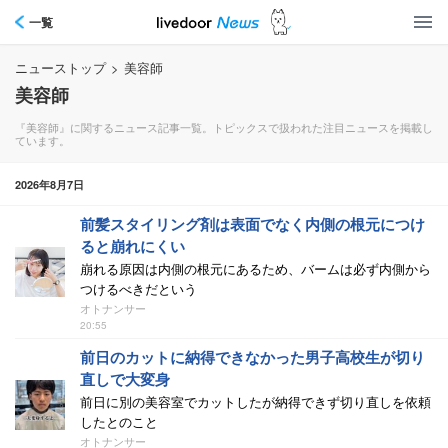
一覧
ニューストップ
>
美容師
美容師
『美容師』に関するニュース記事一覧。トピックスで扱われた注目ニュースを掲載し
ています。
2026年8月7日
前髪スタイリング剤は表面でなく内側の根元につけ
ると崩れにくい
崩れる原因は内側の根元にあるため、バームは必ず内側から
つけるべきだという
オトナンサー
20:55
前日のカットに納得できなかった男子高校生が切り
直しで大変身
前日に別の美容室でカットしたが納得できず切り直しを依頼
したとのこと
オトナンサー