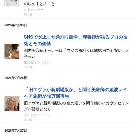
の決め手とのこと
オトナンサー
09:15
2026年7月30日
SNSで炎上した角刈り論争、理容師が語るプロの技
術とその価値
都内美容院オーナーは「マジの角刈りは5000円でも安い」と
語った
集英社オンライン
11:00
2026年7月28日
「旧エヴァか新劇場版か」と問う美容師の綾波レイ
ヘア施術が40万回再生
旧エヴァと新劇場版の水色の違いを問う細かいカウンセリン
グが話題となり
まいどなニュース
20:30
2026年7月27日