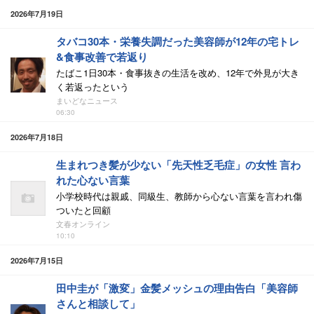
2026年7月19日
タバコ30本・栄養失調だった美容師が12年の宅トレ
&食事改善で若返り
たばこ1日30本・食事抜きの生活を改め、12年で外見が大き
く若返ったという
まいどなニュース
06:30
2026年7月18日
生まれつき髪が少ない「先天性乏毛症」の女性 言わ
れた心ない言葉
小学校時代は親戚、同級生、教師から心ない言葉を言われ傷
ついたと回顧
文春オンライン
10:10
2026年7月15日
田中圭が「激変」金髪メッシュの理由告白「美容師
さんと相談して」