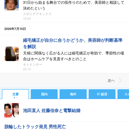
31日から始まる舞台での役作りのためで、美容師と相談して
決めたという
スポニチアネックス
15:04
2026年7月10日
縮毛矯正が自分に合うかどうか、美容師が判断基準
を解説
天候に関係なく広がる人には縮毛矯正が有効で、季節性の場
合はホームケアを見直すべきとのこと
オトナンサー
20:15
次ヘ
主要
国内
海外
IT 経済
ス
池田直人 佐藤佳奈と電撃結婚
脱輪したトラック発見 男性死亡