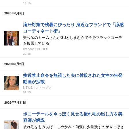
14:15
2026年8月5日
滝汗対策で残暑にぴったり 身近なブランドで「涼感
コーディネート術」
美容師のカームさんがGUとしまむらで全身ブラックコーデ
を披露している
livedoor ECHOES
20:36
2026年8月2日
接近禁止命令を無視した夫に射殺された女性の告発
動画が拡散
NEWSポストセブン
07:15
2026年7月31日
ポニーテールを今っぽく見せる後れ毛の出し方を美
容師が解説
後れ毛をもみあげ・こめかみ・前髪に少量残すのが今っぽさ