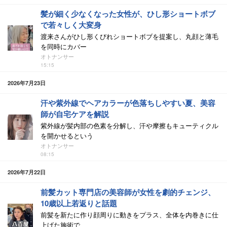
髪が細く少なくなった女性が、ひし形ショートボブ
で若々しく大変身
渡来さんがひし形くびれショートボブを提案し、丸顔と薄毛
を同時にカバー
オトナンサー
15:15
2026年7月23日
汗や紫外線でヘアカラーが色落ちしやすい夏、美容
師が自宅ケアを解説
紫外線が髪内部の色素を分解し、汗や摩擦もキューティクル
を開かせるという
オトナンサー
08:15
2026年7月22日
前髪カット専門店の美容師が女性を劇的チェンジ、
10歳以上若返りと話題
前髪を新たに作り顔周りに動きをプラス、全体を内巻きに仕
上げた施術で