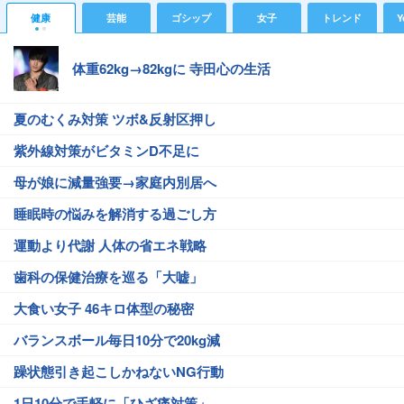
健康
芸能
ゴシップ
女子
トレンド
Y
体重62kg→82kgに 寺田心の生活
夏のむくみ対策 ツボ&反射区押し
紫外線対策がビタミンD不足に
母が娘に減量強要→家庭内別居へ
睡眠時の悩みを解消する過ごし方
運動より代謝 人体の省エネ戦略
歯科の保健治療を巡る「大嘘」
大食い女子 46キロ体型の秘密
バランスボール毎日10分で20kg減
躁状態引き起こしかねないNG行動
1日10分で手軽に「ひざ痛対策」