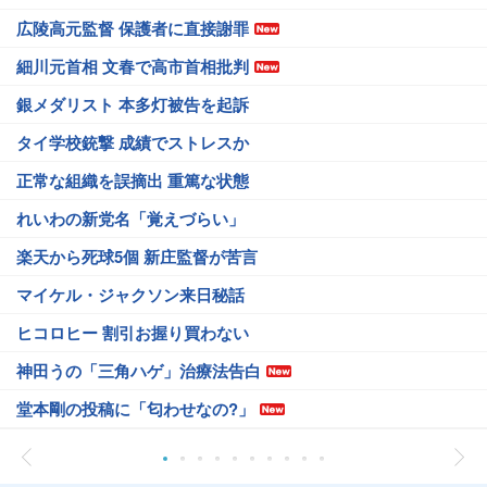
広陵高元監督 保護者に直接謝罪
細川元首相 文春で高市首相批判
銀メダリスト 本多灯被告を起訴
タイ学校銃撃 成績でストレスか
正常な組織を誤摘出 重篤な状態
れいわの新党名「覚えづらい」
楽天から死球5個 新庄監督が苦言
マイケル・ジャクソン来日秘話
ヒコロヒー 割引お握り買わない
神田うの「三角ハゲ」治療法告白
堂本剛の投稿に「匂わせなの?」