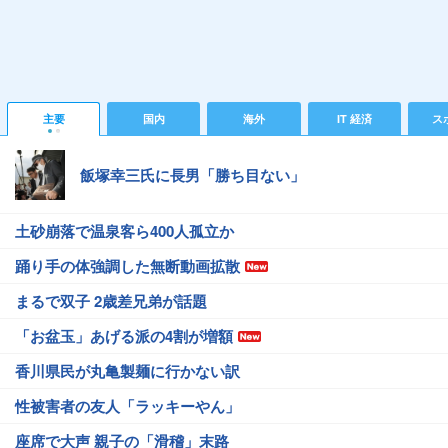
主要
国内
海外
IT 経済
ス
飯塚幸三氏に長男「勝ち目ない」
土砂崩落で温泉客ら400人孤立か
踊り手の体強調した無断動画拡散
まるで双子 2歳差兄弟が話題
「お盆玉」あげる派の4割が増額
香川県民が丸亀製麺に行かない訳
性被害者の友人「ラッキーやん」
座席で大声 親子の「滑稽」末路