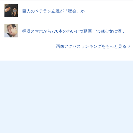
巨人のベテラン左腕が「密会」か
押収スマホから770本のわいせつ動画 15歳少女に酒と薬飲ませ性的暴行か 54歳男を再逮捕 「薬もありますよ」とSNSで誘い出し
画像アクセスランキングをもっと見る