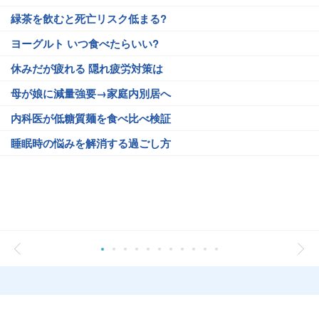
緑茶を飲むと死亡リスク低まる?
ヨーグルト いつ食べたらいい?
休みだが疲れる 隠れ疲労対策は
母が娘に減量強要→家庭内別居へ
内科医が低糖質麺を食べ比べ検証
睡眠時の悩みを解消する過ごし方