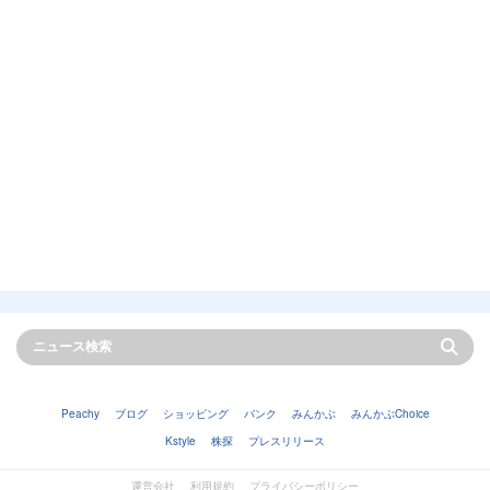
Peachy
ブログ
ショッピング
バンク
みんかぶ
みんかぶChoice
Kstyle
株探
プレスリリース
運営会社
利用規約
プライバシーポリシー