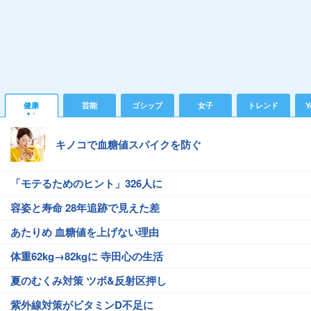
健康
芸能
ゴシップ
女子
トレンド
Y
キノコで血糖値スパイクを防ぐ
「モテるためのヒント」326人に
容姿と寿命 28年追跡で見えた差
あたりめ 血糖値を上げない理由
体重62kg→82kgに 寺田心の生活
夏のむくみ対策 ツボ&反射区押し
紫外線対策がビタミンD不足に