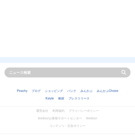
Peachy
ブログ
ショッピング
バンク
みんかぶ
みんかぶChoice
Kstyle
株探
プレスリリース
運営会社
利用規約
プライバシーポリシー
livedoorお客様サポートセンター
livedoor
コンテンツ・広告ポリシー