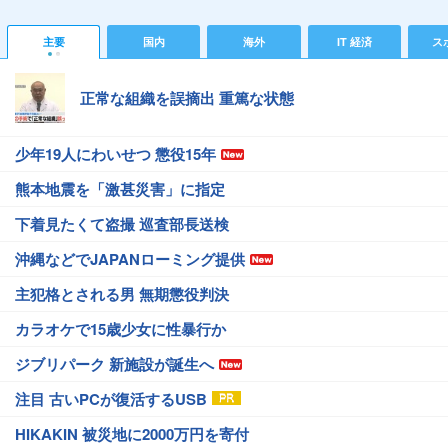
主要
国内
海外
IT 経済
ス
正常な組織を誤摘出 重篤な状態
少年19人にわいせつ 懲役15年
熊本地震を「激甚災害」に指定
下着見たくて盗撮 巡査部長送検
沖縄などでJAPANローミング提供
主犯格とされる男 無期懲役判決
カラオケで15歳少女に性暴行か
ジブリパーク 新施設が誕生へ
注目 古いPCが復活するUSB
HIKAKIN 被災地に2000万円を寄付