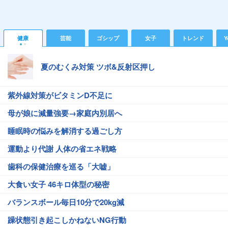
健康
芸能
ゴシップ
女子
トレンド
Y
夏のむくみ対策 ツボ&反射区押し
紫外線対策がビタミンD不足に
母が娘に減量強要→家庭内別居へ
睡眠時の悩みを解消する過ごし方
運動より代謝 人体の省エネ戦略
歯科の保健治療を巡る「大嘘」
大食い女子 46キロ体型の秘密
バランスボール毎日10分で20kg減
躁状態引き起こしかねないNG行動