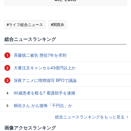
#ライフ総合ニュース
#関西弁
総合ニュースランキング
斉藤慎二被告 懲役7年を求刑
1
大量注文キャンセル43億円以上か
2
深夜アニメに喫煙描写 BPOで議論
3
90歳患者を殴る? 看護助手を逮捕
4
桐谷さん がん後悔「千円位」か
5
総合ニュースランキングをもっと見る
画像アクセスランキング