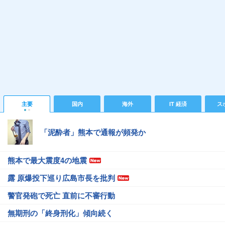
主要
国内
海外
IT 経済
ス
「泥酔者」熊本で通報が頻発か
熊本で最大震度4の地震
露 原爆投下巡り広島市長を批判
警官発砲で死亡 直前に不審行動
無期刑の「終身刑化」傾向続く