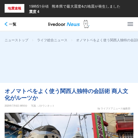
19時51分頃
熊本県で最大震度4の地震が発生しました
地震速報
震度 4
一覧
>
>
オノマトペをよく使う関西人独特の会話
ニューストップ
ライフ総合ニュース
オノマトペをよく使う関西人独特の会話術 商人文
化がルーツか
2020年7月6日 8時0分
写真：Jタウンネット
by ライブドアニュース編集部