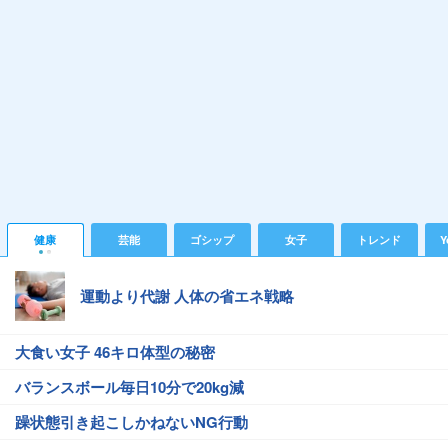
健康
芸能
ゴシップ
女子
トレンド
Y
運動より代謝 人体の省エネ戦略
大食い女子 46キロ体型の秘密
バランスボール毎日10分で20kg減
躁状態引き起こしかねないNG行動