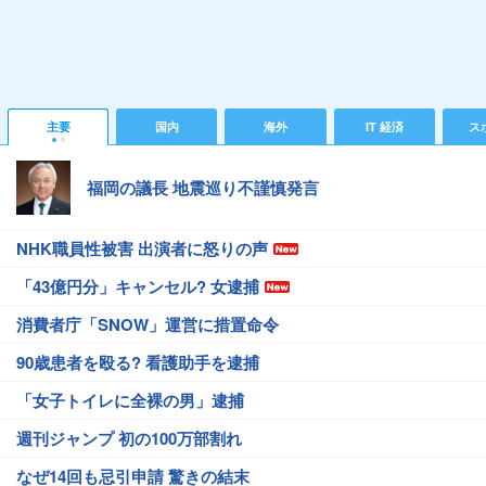
主要
国内
海外
IT 経済
ス
福岡の議長 地震巡り不謹慎発言
NHK職員性被害 出演者に怒りの声
「43億円分」キャンセル? 女逮捕
消費者庁「SNOW」運営に措置命令
90歳患者を殴る? 看護助手を逮捕
「女子トイレに全裸の男」逮捕
週刊ジャンプ 初の100万部割れ
なぜ14回も忌引申請 驚きの結末