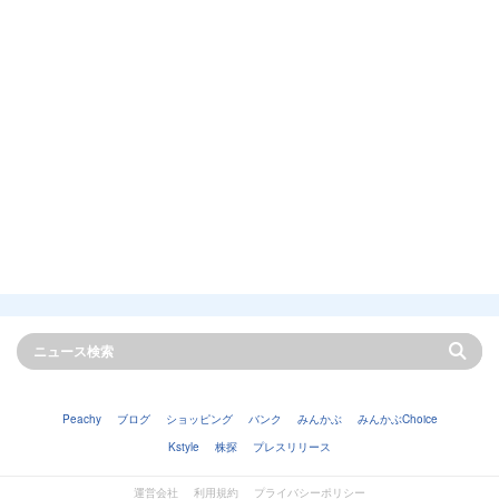
Peachy
ブログ
ショッピング
バンク
みんかぶ
みんかぶChoice
Kstyle
株探
プレスリリース
運営会社
利用規約
プライバシーポリシー