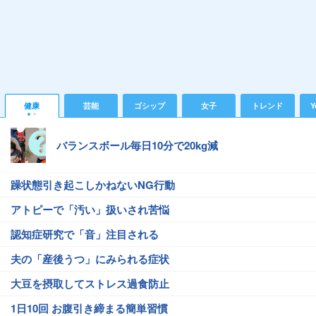
健康
芸能
ゴシップ
女子
トレンド
Y
バランスボール毎日10分で20kg減
躁状態引き起こしかねないNG行動
アトピーで「汚い」扱いされ苦悩
認知症研究で「音」注目される
夫の「産後うつ」にみられる症状
大豆を摂取してストレス過食防止
1日10回 お腹引き締まる簡単習慣