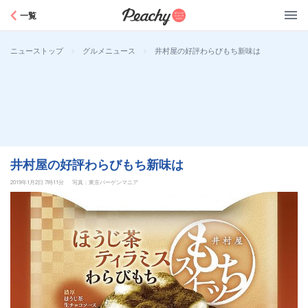
Peachy
一覧
>
>
井村屋の好評わらびもち新味は
ニューストップ
グルメニュース
井村屋の好評わらびもち新味は
2019年1月2日 7時11分
写真：東京バーゲンマニア