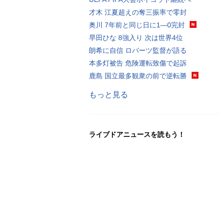
才木 江夏超えの奪三振率で零封
奥川 7年前と同じ日に1―0完封
早田ひな 8強入り 次は世界4位
朗希に自信 ロバーツ監督が語る
本多灯被告 危険運転致傷で起訴
鹿島 国立最多観衆の前で逆転勝
もっと見る
ライブドアニュースを読もう！