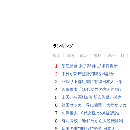
ランキング
総合
国内
政治
海外
経済
IT
1.
須江監督 女子部員に3条件提示
2.
中日が新庄監督招聘を検討か
3.
バルサ下部組織に有望日本人いる
4.
久保優太「10代女性の方と再婚」
5.
楽天から死球5個 新庄監督が苦言
6.
韓国サッカー界に衝撃 大韓サッカー協会に外国人審判への“性的接待”疑惑 韓国メディア
7.
久保優太 10代女性との結婚報告
8.
有明高校、9回2死から大逆転勝利
9.
韓国の審判性接待疑惑 日本人も