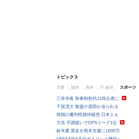
トピックス
主要
国内
海外
IT 経済
スポーツ
三井寺眞 秋春制初代J1得点者に
千賀滉大 救援か退団か迫られる
韓国の審判性接待疑惑 日本人も
大谷 不調扱いでOPSリーグ1位
鈴木愛 賞金を熊本支援に1000万
UEFA FIFA大会ボイコット継続へ