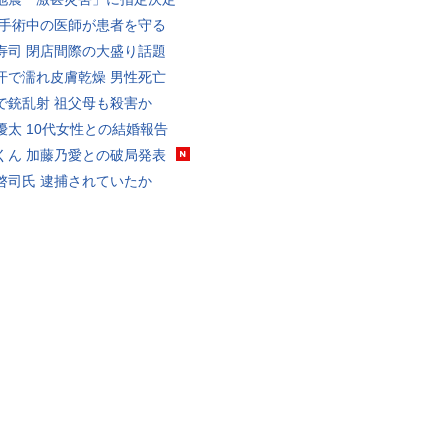
 手術中の医師が患者を守る
寿司 閉店間際の大盛り話題
汗で濡れ皮膚乾燥 男性死亡
で銃乱射 祖父母も殺害か
優太 10代女性との結婚報告
くん 加藤乃愛との破局発表
啓司氏 逮捕されていたか