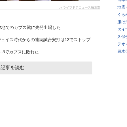
地震
by ライブドアニュース編集部
くら
服は
敵地でのカブス戦に先発出場した
タイ
久保
ェイズ時代からの連続試合安打は12でストップ
テオ
黒木
3－8でカブスに敗れた
記事を読む