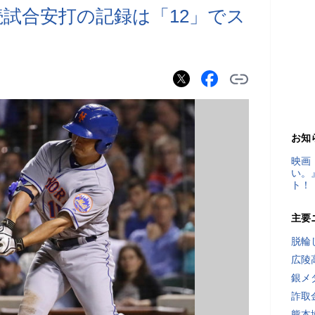
続試合安打の記録は「12」でス
お知
映画
い。
ト！
主要
脱輪
広陵
銀メ
詐取
熊本