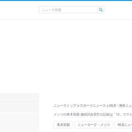
ニューストップ
スポーツニュース
MLB・海外ニ
>
>
メッツの青木宣親 連続試合安打の記録は「12」でス
青木宣親
ニューヨーク・メッツ
MLBニュ