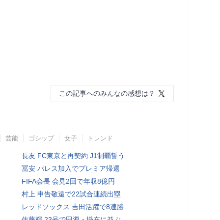
この記事へのみんなの感想は？
芸能
ゴシップ
女子
トレンド
長友 FC東京と再契約 J1制覇誓う
冨安 パレス加入でプレミア帰還
FIFA会長 会見2回で年収8億円
村上 申告敬遠で22試合連続出塁
レッドソックス 吉田活躍で8連勝
佐藤輝 23号で田淵・掛布に並ぶ