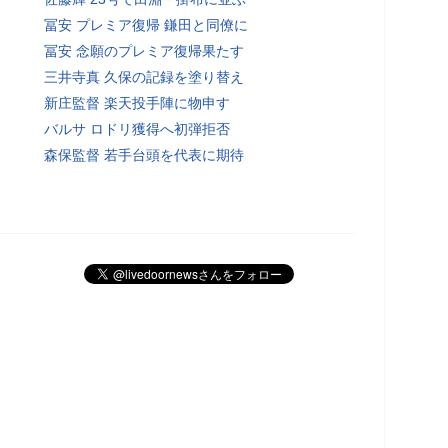
冨安 プレミア復帰 鎌田と同僚に
冨安 念願のプレミア復帰果たす
三井寺真 久保の記録を塗り替え
新庄監督 楽天投手陣に物申す
バルサ ロドリ獲得へ初弾拒否
森保監督 若手台頭を代表に期待