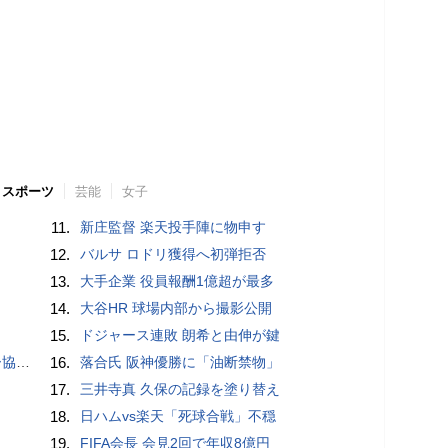
スポーツ
芸能
女子
11.
新庄監督 楽天投手陣に物申す
12.
バルサ ロドリ獲得へ初弾拒否
13.
大手企業 役員報酬1億超が最多
14.
大谷HR 球場内部から撮影公開
15.
ドジャース連敗 朗希と由伸が鍵
が報道
16.
落合氏 阪神優勝に「油断禁物」
17.
三井寺真 久保の記録を塗り替え
18.
日ハムvs楽天「死球合戦」不穏
19.
FIFA会長 会見2回で年収8億円