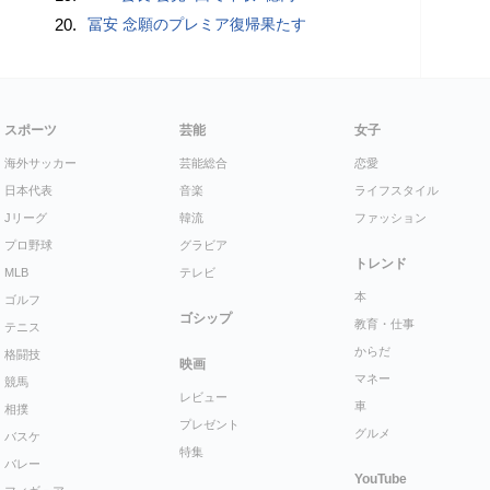
20.
冨安 念願のプレミア復帰果たす
スポーツ
芸能
女子
海外サッカー
芸能総合
恋愛
日本代表
音楽
ライフスタイル
Jリーグ
韓流
ファッション
プロ野球
グラビア
トレンド
MLB
テレビ
本
ゴルフ
ゴシップ
教育・仕事
テニス
からだ
格闘技
映画
マネー
競馬
レビュー
車
相撲
プレゼント
グルメ
バスケ
特集
バレー
YouTube