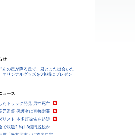
らせ
『あの星が降る丘で、君とまた出会いた
』オリジナルグッズを3名様にプレゼン
ニュース
したトラック発見 男性死亡
高元監督 保護者に直接謝罪
ダリスト 本多灯被告を起訴
金で競艇? 約1.3億円脱税か
地震「激甚災害」に指定決定