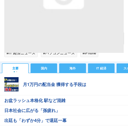
画面１「一括動画変換(モバイル)」から「どこでも！iPod&iPhone動画 」へ進む
記事へ戻る
#IT 経済ニュース
#パソコンニュース
#iPhone
主要
国内
海外
IT 経済
ス
月1万円の配当金 獲得する手段は
お盆ラッシュ本格化 駅など混雑
日本社会に広がる「孫疲れ」
出廷も「わずか4分」で退廷一幕