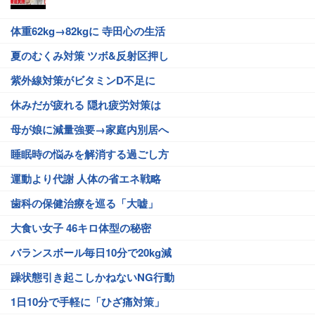
体重62kg→82kgに 寺田心の生活
夏のむくみ対策 ツボ&反射区押し
紫外線対策がビタミンD不足に
休みだが疲れる 隠れ疲労対策は
母が娘に減量強要→家庭内別居へ
睡眠時の悩みを解消する過ごし方
運動より代謝 人体の省エネ戦略
歯科の保健治療を巡る「大嘘」
大食い女子 46キロ体型の秘密
バランスボール毎日10分で20kg減
躁状態引き起こしかねないNG行動
1日10分で手軽に「ひざ痛対策」