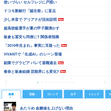
使いづらい セルフレジに戸惑い
ドコモ新銀行「誕生祭」に盲点
少し本音で アリアナが活休説明
超高校級選手が夏の甲子園沸かす
板倉も冨安ら同僚に? 関係者指摘
「2010年生まれ」事実に耳疑った
VIVANTで「生成AI」のシーン登場
副業でグラビア バレて退職過去
春奈と板倉結婚 芸能界にも変化?
健康
芸能
ゴシップ
女子
トレンド
Y
あたりめ 血糖値を上げない理由