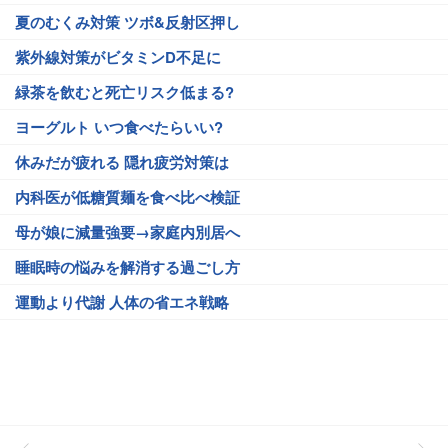
夏のむくみ対策 ツボ&反射区押し
紫外線対策がビタミンD不足に
緑茶を飲むと死亡リスク低まる?
ヨーグルト いつ食べたらいい?
休みだが疲れる 隠れ疲労対策は
内科医が低糖質麺を食べ比べ検証
母が娘に減量強要→家庭内別居へ
睡眠時の悩みを解消する過ごし方
運動より代謝 人体の省エネ戦略