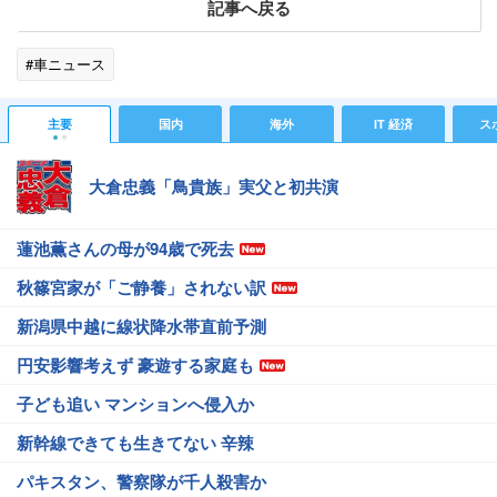
記事へ戻る
#車ニュース
主要
国内
海外
IT 経済
ス
大倉忠義「鳥貴族」実父と初共演
蓮池薫さんの母が94歳で死去
秋篠宮家が「ご静養」されない訳
新潟県中越に線状降水帯直前予測
円安影響考えず 豪遊する家庭も
子ども追い マンションへ侵入か
新幹線できても生きてない 辛辣
パキスタン、警察隊が千人殺害か