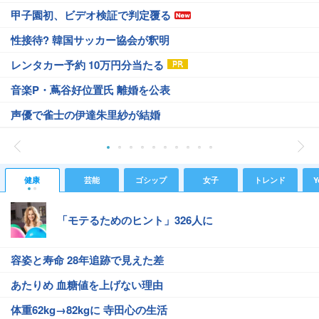
甲子園初、ビデオ検証で判定覆る
性接待? 韓国サッカー協会が釈明
レンタカー予約 10万円分当たる
音楽P・蔦谷好位置氏 離婚を公表
声優で雀士の伊達朱里紗が結婚
健康
芸能
ゴシップ
女子
トレンド
Y
「モテるためのヒント」326人に
容姿と寿命 28年追跡で見えた差
あたりめ 血糖値を上げない理由
体重62kg→82kgに 寺田心の生活