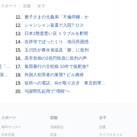
スポーツ
芸能
女子
11.
雅子さまの元義弟「不倫同棲」か
12.
シャンシャン返還で入院? ロス
13.
日本1態度悪い店 トラブルを釈明
14.
吉祥寺でぼったくり…地元民困惑
15.
玉川氏が農水省追及「癖」に批判
16.
高市首相の2兆円投資に批判の声
ージ」
17.
集団暴行の主犯格 10年で仮釈放?
!?
18.
外国人犯罪者の巣窟? ビル摘発
19.
役所への電話、AIが取り次ぎ 東北初導入、宮城県岩沼市
20.
与謝野氏起用で"増税"へ
スポーツ
芸能
女子
海外サッカー
芸能総合
恋愛
日本代表
音楽
ライフスタイル