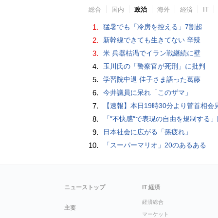
総合
国内
政治
海外
経済
IT
1.
猛暑でも「冷房を控える」7割超
2.
新幹線できても生きてない 辛辣
3.
米 兵器枯渇でイラン戦継続に壁
4.
玉川氏の「警察官が死刑」に批判
5.
学習院中退 佳子さま語った葛藤
6.
今井議員に呆れ「このザマ」
7.
【速報】本日19時30分より菅首相会見「国民へのメッセ
8.
「″不快感″で表現の自由を規制する」国旗損壊罪はそもそも憲法違反
9.
日本社会に広がる「孫疲れ」
10.
「スーパーマリオ」20のあるある
ニューストップ
IT 経済
経済総合
主要
マーケット