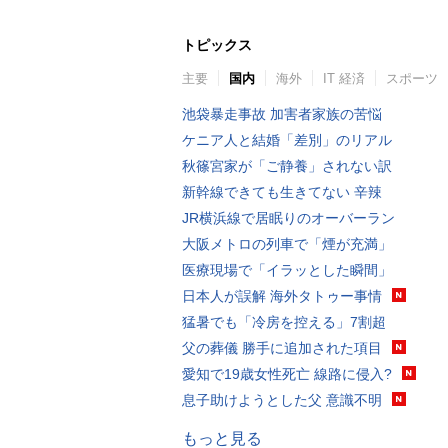
トピックス
主要
国内
海外
IT 経済
スポーツ
池袋暴走事故 加害者家族の苦悩
ケニア人と結婚「差別」のリアル
秋篠宮家が「ご静養」されない訳
新幹線できても生きてない 辛辣
JR横浜線で居眠りのオーバーラン
大阪メトロの列車で「煙が充満」
医療現場で「イラッとした瞬間」
日本人が誤解 海外タトゥー事情
猛暑でも「冷房を控える」7割超
父の葬儀 勝手に追加された項目
愛知で19歳女性死亡 線路に侵入?
息子助けようとした父 意識不明
もっと見る