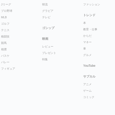
Jリーグ
韓流
ファッション
プロ野球
グラビア
トレンド
MLB
テレビ
本
ゴルフ
ゴシップ
教育・仕事
テニス
からだ
格闘技
映画
マネー
競馬
レビュー
車
相撲
プレゼント
グルメ
バスケ
特集
バレー
YouTube
フィギュア
サブカル
アニメ
ゲーム
コミック