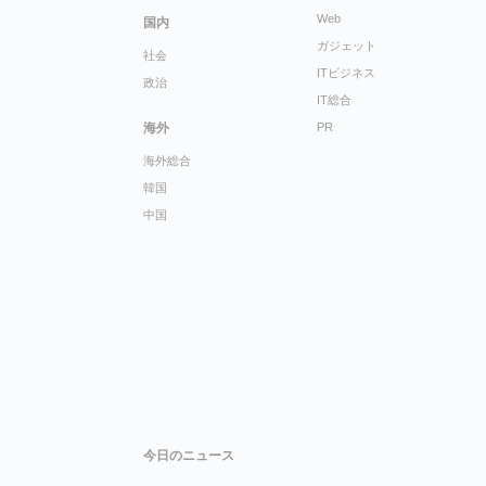
Web
国内
ガジェット
社会
ITビジネス
政治
IT総合
海外
PR
海外総合
韓国
中国
今日のニュース