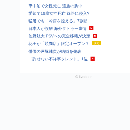
車中泊で女性死亡 遺族の胸中
愛知で19歳女性死亡 線路に侵入?
猛暑でも「冷房を控える」7割超
日本人が誤解 海外タトゥー事情
佐野航大 PSVへの完全移籍が決定
花王が「焼肉店」限定オープン？
俳優の戸塚純貴が結婚を発表
「許せない不祥事タレント」1位
©
livedoor