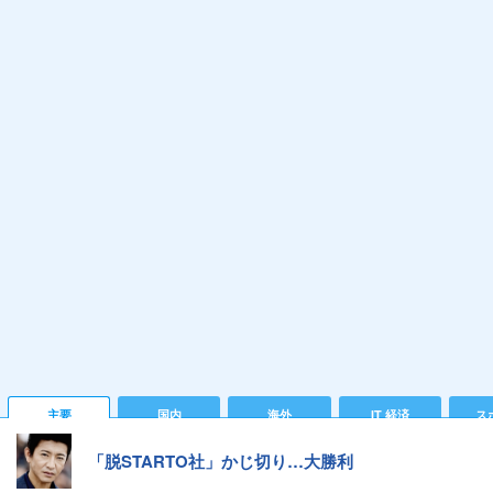
主要
国内
海外
IT 経済
ス
「脱STARTO社」かじ切り…大勝利