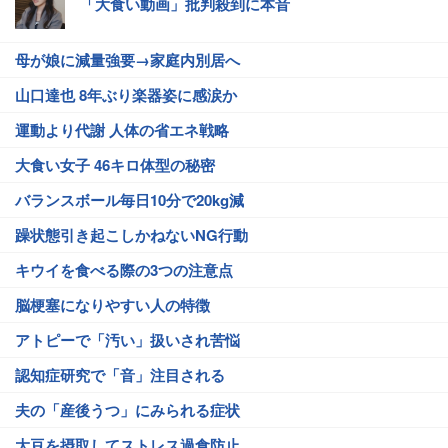
「大食い動画」批判殺到に本音
母が娘に減量強要→家庭内別居へ
山口達也 8年ぶり楽器姿に感涙か
運動より代謝 人体の省エネ戦略
大食い女子 46キロ体型の秘密
バランスボール毎日10分で20kg減
躁状態引き起こしかねないNG行動
キウイを食べる際の3つの注意点
脳梗塞になりやすい人の特徴
アトピーで「汚い」扱いされ苦悩
認知症研究で「音」注目される
夫の「産後うつ」にみられる症状
大豆を摂取してストレス過食防止