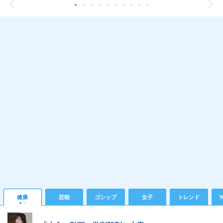
健康
芸能
ゴシップ
女子
トレンド
Y