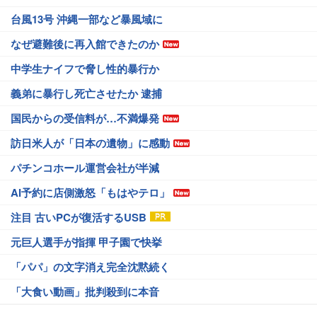
台風13号 沖縄一部など暴風域に
なぜ避難後に再入館できたのか
中学生ナイフで脅し性的暴行か
義弟に暴行し死亡させたか 逮捕
国民からの受信料が…不満爆発
訪日米人が「日本の遺物」に感動
パチンコホール運営会社が半減
AI予約に店側激怒「もはやテロ」
注目 古いPCが復活するUSB
元巨人選手が指揮 甲子園で快挙
「パパ」の文字消え完全沈黙続く
「大食い動画」批判殺到に本音