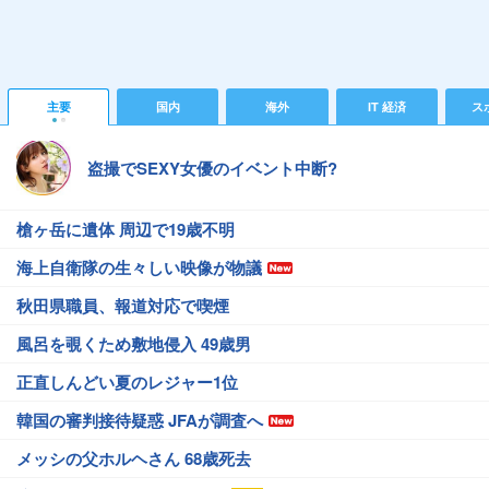
主要
国内
海外
IT 経済
ス
盗撮でSEXY女優のイベント中断?
槍ヶ岳に遺体 周辺で19歳不明
海上自衛隊の生々しい映像が物議
秋田県職員、報道対応で喫煙
風呂を覗くため敷地侵入 49歳男
正直しんどい夏のレジャー1位
韓国の審判接待疑惑 JFAが調査へ
メッシの父ホルヘさん 68歳死去