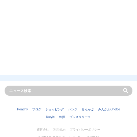
Peachy
ブログ
ショッピング
バンク
みんかぶ
みんかぶChoice
Kstyle
株探
プレスリリース
運営会社
利用規約
プライバシーポリシー