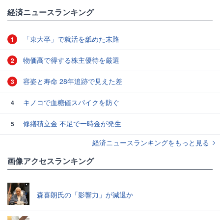
経済ニュースランキング
「東大卒」で就活を舐めた末路
1
物価高で得する株主優待を厳選
2
容姿と寿命 28年追跡で見えた差
3
キノコで血糖値スパイクを防ぐ
4
修繕積立金 不足で一時金が発生
5
経済ニュースランキングをもっと見る
画像アクセスランキング
森喜朗氏の「影響力」が減退か