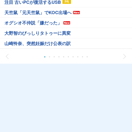
注目 古いPCが復活するUSB
天竺鼠「元天竺鼠」でKOC出場へ
オグシオ不仲説「嫌だった」
大野智のびっしりタトゥーに異変
山崎怜奈、突然妊娠だけ公表の訳