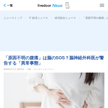
一覧
>
>
>
「原因不明の腹痛」
ニューストップ
IT 経済ニュース
経済総合ニュース
「原因不明の腹痛」は脳のSOS？脳神経外科医が警
告する「異常事態」
2026年6月11日 10時15分
写真：プレジデントオンライン