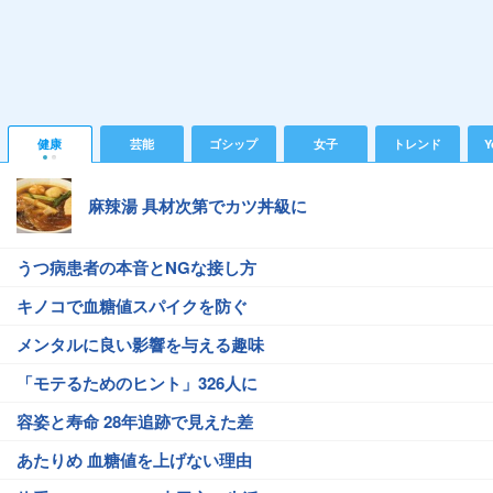
健康
芸能
ゴシップ
女子
トレンド
Y
麻辣湯 具材次第でカツ丼級に
うつ病患者の本音とNGな接し方
キノコで血糖値スパイクを防ぐ
メンタルに良い影響を与える趣味
「モテるためのヒント」326人に
容姿と寿命 28年追跡で見えた差
あたりめ 血糖値を上げない理由