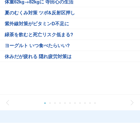
体重62kg→82kgに 寺田心の生活
夏のむくみ対策 ツボ&反射区押し
紫外線対策がビタミンD不足に
緑茶を飲むと死亡リスク低まる?
ヨーグルト いつ食べたらいい?
休みだが疲れる 隠れ疲労対策は