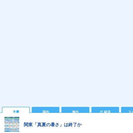
主要
国内
海外
IT 経済
ス
関東「真夏の暑さ」は終了か