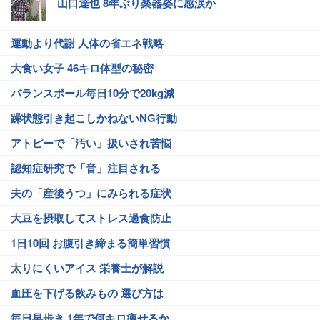
山口達也 8年ぶり楽器姿に感涙か
運動より代謝 人体の省エネ戦略
大食い女子 46キロ体型の秘密
バランスボール毎日10分で20kg減
躁状態引き起こしかねないNG行動
アトピーで「汚い」扱いされ苦悩
認知症研究で「音」注目される
夫の「産後うつ」にみられる症状
大豆を摂取してストレス過食防止
1日10回 お腹引き締まる簡単習慣
太りにくいアイス 栄養士が解説
血圧を下げる飲みもの 選び方は
毎日早歩き 1年で何キロ痩せるか