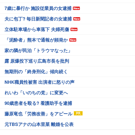
7歳に暴行か 施設従業員の女逮捕
夫に包丁? 毎日新聞記者の女逮捕
立体駐車場から車落下 夫婦死傷
「泥酔者」熊本で通報が頻発か
家の隣が民泊「トラウマなった」
露 原爆投下巡り広島市長を批判
無期刑の「終身刑化」傾向続く
NHK職員性被害 出演者に怒りの声
れいわ「いのちの党」に変更へ
90歳患者を殴る? 看護助手を逮捕
藤原竜也「労務改善」をアピール
元TBSアナの山本里菜 離婚を公表