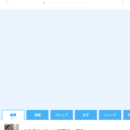
健康
芸能
ゴシップ
女子
トレンド
Y