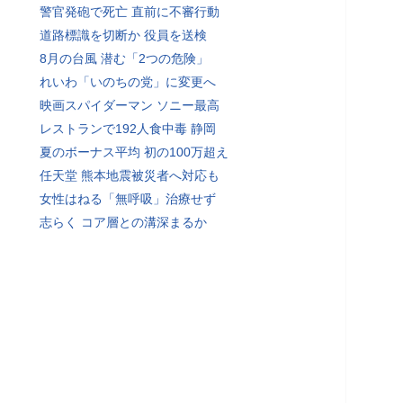
警官発砲で死亡 直前に不審行動
道路標識を切断か 役員を送検
8月の台風 潜む「2つの危険」
れいわ「いのちの党」に変更へ
映画スパイダーマン ソニー最高
レストランで192人食中毒 静岡
夏のボーナス平均 初の100万超え
任天堂 熊本地震被災者へ対応も
女性はねる「無呼吸」治療せず
志らく コア層との溝深まるか