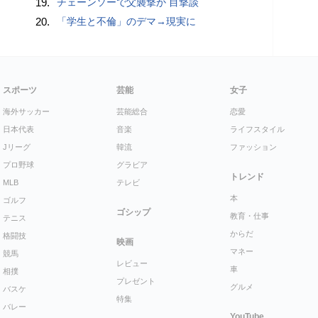
19.
チェーンソーで父襲撃か 目撃談
20.
「学生と不倫」のデマ→現実に
スポーツ
芸能
女子
海外サッカー
芸能総合
恋愛
日本代表
音楽
ライフスタイル
Jリーグ
韓流
ファッション
プロ野球
グラビア
トレンド
MLB
テレビ
本
ゴルフ
ゴシップ
教育・仕事
テニス
からだ
格闘技
映画
マネー
競馬
レビュー
車
相撲
プレゼント
グルメ
バスケ
特集
バレー
YouTube