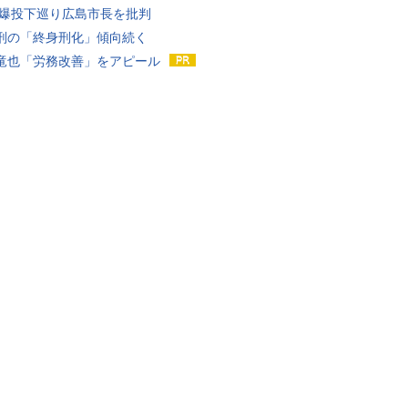
原爆投下巡り広島市長を批判
刑の「終身刑化」傾向続く
竜也「労務改善」をアピール