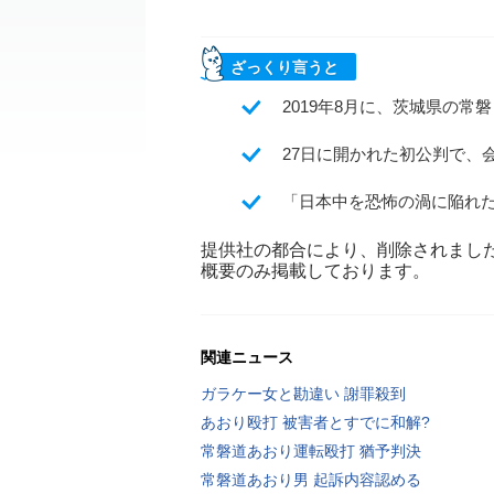
ざっくり言うと
2019年8月に、茨城県の
27日に開かれた初公判で、
「日本中を恐怖の渦に陥れ
提供社の都合により、削除されまし
概要のみ掲載しております。
関連ニュース
ガラケー女と勘違い 謝罪殺到
あおり殴打 被害者とすでに和解?
常磐道あおり運転殴打 猶予判決
常磐道あおり男 起訴内容認める