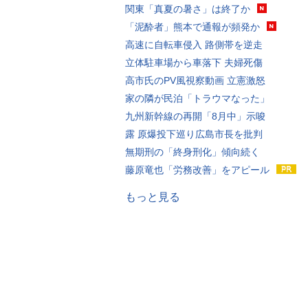
関東「真夏の暑さ」は終了か
「泥酔者」熊本で通報が頻発か
高速に自転車侵入 路側帯を逆走
立体駐車場から車落下 夫婦死傷
高市氏のPV風視察動画 立憲激怒
家の隣が民泊「トラウマなった」
九州新幹線の再開「8月中」示唆
露 原爆投下巡り広島市長を批判
無期刑の「終身刑化」傾向続く
藤原竜也「労務改善」をアピール
もっと見る