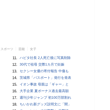
スポーツ
芸能
女子
11.
ハビタ社長 2人死亡後に写真削除
12.
30代で祖母 交際1カ月で妊娠
13.
セクシー女優の寄付報告 中傷も
14.
茨城県「パスポート」発行を発表
15.
イオン事故 母親は「ギャー」と
16.
大手企業 夏ボーナス過去最高額
17.
週刊少年ジャンプ 初100万部割れ
18.
ちいかわ新グッズ説明文に「闇」