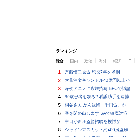
ランキング
総合
国内
政治
海外
経済
IT
1.
斉藤慎二被告 懲役7年を求刑
2.
大量注文キャンセル43億円以上か
3.
深夜アニメに喫煙描写 BPOで議論
4.
90歳患者を殴る? 看護助手を逮捕
5.
桐谷さん がん後悔「千円位」か
6.
客を閉め出します SAで徹底対策
7.
中日が新庄監督招聘を検討か
8.
シャインマスカット約400房盗難