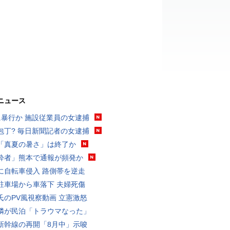
ニュース
に暴行か 施設従業員の女逮捕
包丁? 毎日新聞記者の女逮捕
「真夏の暑さ」は終了か
酔者」熊本で通報が頻発か
に自転車侵入 路側帯を逆走
駐車場から車落下 夫婦死傷
氏のPV風視察動画 立憲激怒
隣が民泊「トラウマなった」
新幹線の再開「8月中」示唆