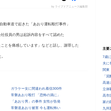
by ライブドアニュース編集部
常磐自動車道で起きた「あおり運転殴打事件」
会社役員の男は起訴内容をすべて認めた
たことを痛感しています」などと話し、謝罪した
主要
た。
7歳
夫に
関東
「泥
高速
ガラケー女に間違われ着信300件
立体
常磐あおり殴打 「恐怖の渦に」
高市
「あおり男」の事件 女性が告発
家の
常磐道あおり被害 今も運転怖い
九州