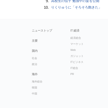
9.
高校生の信子 勉強中の姿を公開
10.
りくりゅうに「そろそろ飽きた」
ニューストップ
IT 経済
経済総合
主要
マーケット
Web
国内
ガジェット
社会
ITビジネス
政治
IT総合
海外
PR
海外総合
韓国
中国