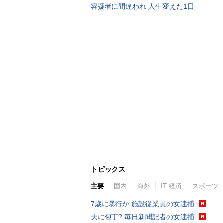
容疑者に間違われ 人生変えた1日
トピックス
主要
国内
海外
IT 経済
スポーツ
7歳に暴行か 施設従業員の女逮捕
夫に包丁? 毎日新聞記者の女逮捕