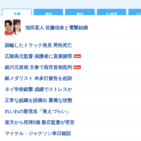
主要
国内
海外
IT 経済
ス
池田直人 佐藤佳奈と電撃結婚
脱輪したトラック発見 男性死亡
広陵高元監督 保護者に直接謝罪
細川元首相 文春で高市首相批判
銀メダリスト 本多灯被告を起訴
タイ学校銃撃 成績でストレスか
正常な組織を誤摘出 重篤な状態
れいわの新党名「覚えづらい」
楽天から死球5個 新庄監督が苦言
マイケル・ジャクソン来日秘話