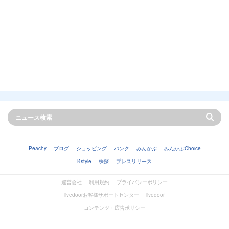
Peachy
ブログ
ショッピング
バンク
みんかぶ
みんかぶChoice
Kstyle
株探
プレスリリース
運営会社
利用規約
プライバシーポリシー
livedoorお客様サポートセンター
livedoor
コンテンツ・広告ポリシー