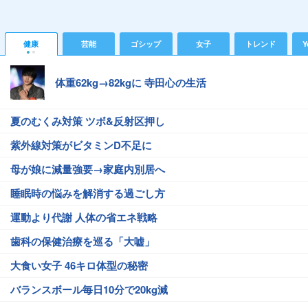
健康
芸能
ゴシップ
女子
トレンド
Y
体重62kg→82kgに 寺田心の生活
夏のむくみ対策 ツボ&反射区押し
紫外線対策がビタミンD不足に
母が娘に減量強要→家庭内別居へ
睡眠時の悩みを解消する過ごし方
運動より代謝 人体の省エネ戦略
歯科の保健治療を巡る「大嘘」
大食い女子 46キロ体型の秘密
バランスボール毎日10分で20kg減