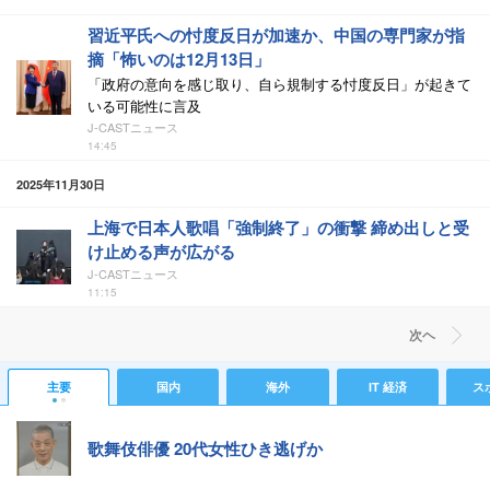
習近平氏への忖度反日が加速か、中国の専門家が指
摘「怖いのは12月13日」
「政府の意向を感じ取り、自ら規制する忖度反日」が起きて
いる可能性に言及
J-CASTニュース
14:45
2025年11月30日
上海で日本人歌唱「強制終了」の衝撃 締め出しと受
け止める声が広がる
J-CASTニュース
11:15
次ヘ
主要
国内
海外
IT 経済
ス
歌舞伎俳優 20代女性ひき逃げか