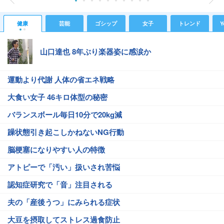
健康
芸能
ゴシップ
女子
トレンド
Y
山口達也 8年ぶり楽器姿に感涙か
運動より代謝 人体の省エネ戦略
大食い女子 46キロ体型の秘密
バランスボール毎日10分で20kg減
躁状態引き起こしかねないNG行動
脳梗塞になりやすい人の特徴
アトピーで「汚い」扱いされ苦悩
認知症研究で「音」注目される
夫の「産後うつ」にみられる症状
大豆を摂取してストレス過食防止