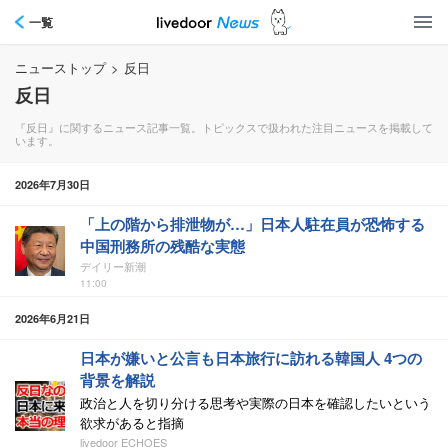
一覧
ニューストップ
>
反日
反日
『反日』に関するニュース記事一覧。トピックスで扱われた注目ニュースを掲載して
います。
2026年7月30日
「上の階から排泄物が…」日本人駐在員が恐怖する
中国刑務所の残酷な実態
デイリー新潮
11:00
2026年6月21日
日本が嫌いと公言も日本旅行に訪れる韓国人 4つの
背景を解説
政治と人を切り分ける思考や実際の日本を確認したいという
欲求があると指摘
livedoor ECHOES