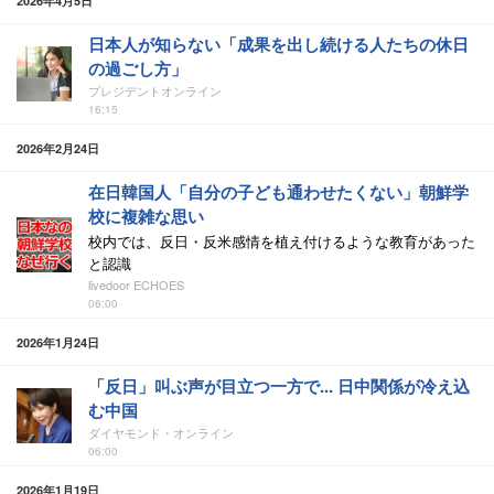
2026年4月5日
日本人が知らない「成果を出し続ける人たちの休日
の過ごし方」
プレジデントオンライン
16:15
2026年2月24日
在日韓国人「自分の子ども通わせたくない」朝鮮学
校に複雑な思い
校内では、反日・反米感情を植え付けるような教育があった
と認識
livedoor ECHOES
06:00
2026年1月24日
「反日」叫ぶ声が目立つ一方で... 日中関係が冷え込
む中国
ダイヤモンド・オンライン
06:00
2026年1月19日