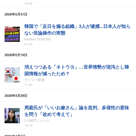
19:00
2026年5月31日
韓国で「反日を煽る組織」3人が逮捕...日本人が知ら
ない世論操作の実態
livedoor ECHOES
07:00
2026年5月19日
消えつつある「ネトウヨ」…世界情勢が混沌とし韓
国情報が減ったため？
デイリー新潮
11:00
2026年4月29日
周庭氏が「いいお嫁さん」論を批判、多様性の意味
を問う「改めて考えて」
J-CASTニュース
15:15