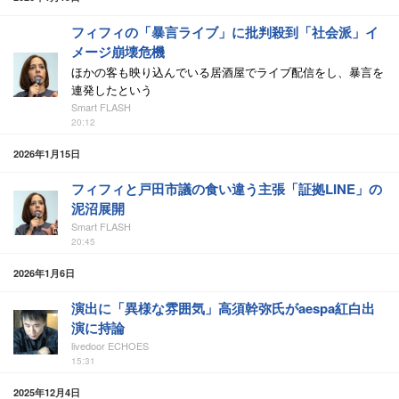
フィフィの「暴言ライブ」に批判殺到「社会派」イ
メージ崩壊危機
ほかの客も映り込んでいる居酒屋でライブ配信をし、暴言を
連発したという
Smart FLASH
20:12
2026年1月15日
フィフィと戸田市議の食い違う主張「証拠LINE」の
泥沼展開
Smart FLASH
20:45
2026年1月6日
演出に「異様な雰囲気」高須幹弥氏がaespa紅白出
演に持論
livedoor ECHOES
15:31
2025年12月4日