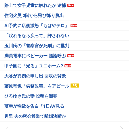
路上で女子児童に触れたか 逮捕
住宅火災 2階から飛び降り脱出
AI予約に店側激怒「もはやテロ」
「戻れるなら戻って」許されない
玉川氏の「警察官が死刑」に批判
満員電車にベビーカー 議論呼ぶ
甲子園に「光る」ユニホーム?
大谷が異例の申し出 回収の背景
藤原竜也「労務改善」をアピール
ひろゆき氏の妻 投稿を謝罪
薄幸が性欲を告白「1日AV見る」
趣里 夫の密会報道で離婚決断か