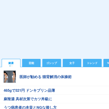
健康
芸能
ゴシップ
女子
トレンド
Y
医師が勧める 猫背解消の体操術
465gで321円 ドンキプリン品薄
麻辣湯 具材次第でカツ丼級に
うつ病患者の本音とNGな接し方