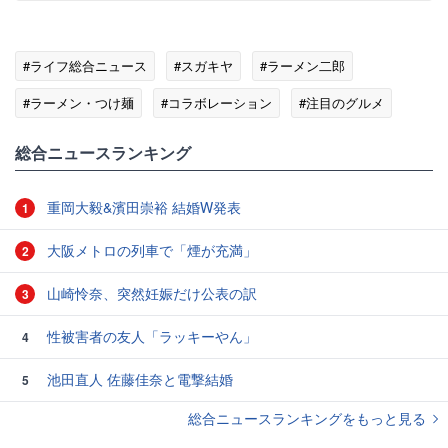
#ライフ総合ニュース
#スガキヤ
#ラーメン二郎
#ラーメン・つけ麺
#コラボレーション
#注目のグルメ
総合ニュースランキング
重岡大毅&濱田崇裕 結婚W発表
1
大阪メトロの列車で「煙が充満」
2
山崎怜奈、突然妊娠だけ公表の訳
3
性被害者の友人「ラッキーやん」
4
池田直人 佐藤佳奈と電撃結婚
5
総合ニュースランキングをもっと見る