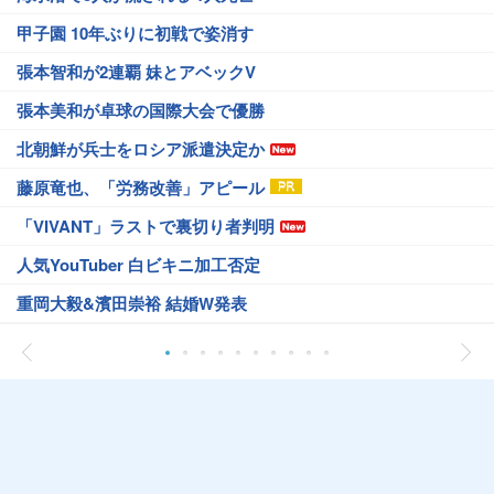
甲子園 10年ぶりに初戦で姿消す
張本智和が2連覇 妹とアベックV
張本美和が卓球の国際大会で優勝
北朝鮮が兵士をロシア派遣決定か
藤原竜也、「労務改善」アピール
「VIVANT」ラストで裏切り者判明
人気YouTuber 白ビキニ加工否定
重岡大毅&濱田崇裕 結婚W発表