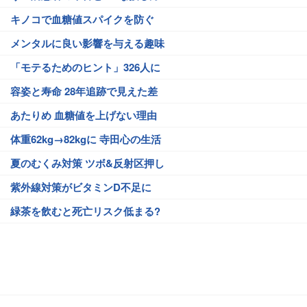
キノコで血糖値スパイクを防ぐ
メンタルに良い影響を与える趣味
「モテるためのヒント」326人に
容姿と寿命 28年追跡で見えた差
あたりめ 血糖値を上げない理由
体重62kg→82kgに 寺田心の生活
夏のむくみ対策 ツボ&反射区押し
紫外線対策がビタミンD不足に
緑茶を飲むと死亡リスク低まる?