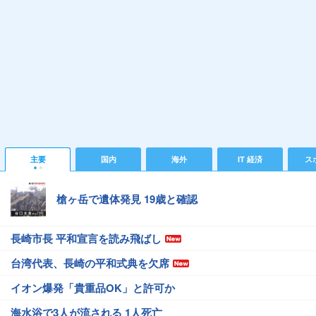
主要
国内
海外
IT 経済
ス
槍ヶ岳で遺体発見 19歳と確認
長崎市長 平和宣言を読み飛ばし
台湾代表、長崎の平和式典を欠席
イオン爆発「貴重品OK」と許可か
海水浴で3人が流される 1人死亡